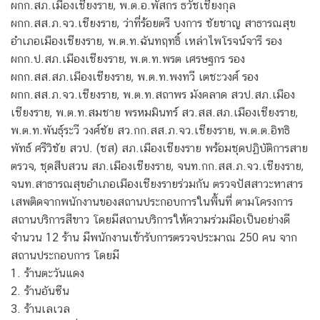
ผกก.สภ.เมืองเชียงราย, พ.ต.อ.พัสกร ธวัชเชียงกุล
ผกก.สส.ภ.จว.เชียงราย, ว่าที่ร้อยตรี บงการ ชัยชาญ สาธารณสุข
อำเภอเมืองเชียงราย, พ.ต.ท.ฉันทฤทธิ์ เหล่าไพโรจน์จารี รอง
ผกก.ป.สภ.เมืองเชียงราย, พ.ต.ท.พรต เศรษฐกร รอง
ผกก.สส.สภ.เมืองเชียงราย, พ.ต.ท.พงทวี เตชะวงศ์ รอง
ผกก.สส.ภ.จว.เชียงราย, พ.ต.ท.สถาพร มังคลาด สวป.สภ.เมือง
เชียงราย, พ.ต.ท.สมชาย พรหมมินทร์ สว.สส.สภ.เมืองเชียงราย,
พ.ต.ท.พันธุ์ระวี วงศ์ชัย สว.กก.สส.ภ.จว.เชียงราย, พ.ต.ต.อิทธิ
พัทธ์ ศรีวิชัย สวป. (ชส) สภ.เมืองเชียงราย พร้อมชุดปฏิบัติการสาย
ตรวจ, ชุดสืบสวน สภ.เมืองเชียงราย, จนท.กก.สส.ภ.จว.เชียงราย,
จนท.สาธารณสุขอำเภอเมืองเชียงรายร่วมกัน ตรวจปัสสาวะหาสาร
เสพติดจากพนักงานของสถานประกอบการในพื้นที่ ตามโครงการ
สถานบริการสีขาว โดยมีสถานบริการให้ความร่วมมือเป็นอย่างดี
จำนวน 12 ร้าน มีพนักงานเข้ารับการตรวจประมาณ 250 คน จาก
สถานประกอบการ โดยมี
1. ร้านตะวันแดง
2. ร้านอันซีน
3. ร้านเลเวล