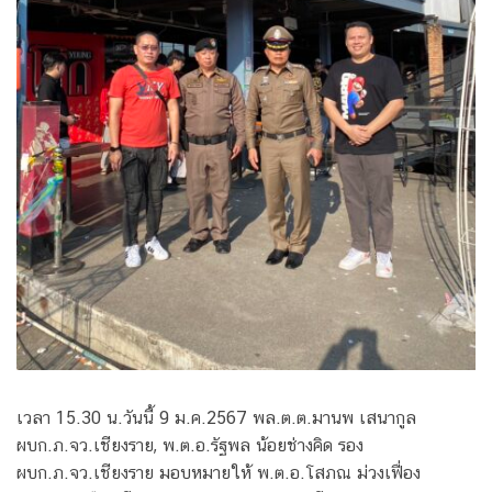
เวลา 15.30 น.วันนี้ 9 ม.ค.2567 พล.ต.ต.มานพ เสนากูล
ผบก.ภ.จว.เชียงราย, พ.ต.อ.รัฐพล น้อยช่างคิด รอง
ผบก.ภ.จว.เชียงราย มอบหมายให้ พ.ต.อ.โสภณ ม่วงเฟื่อง