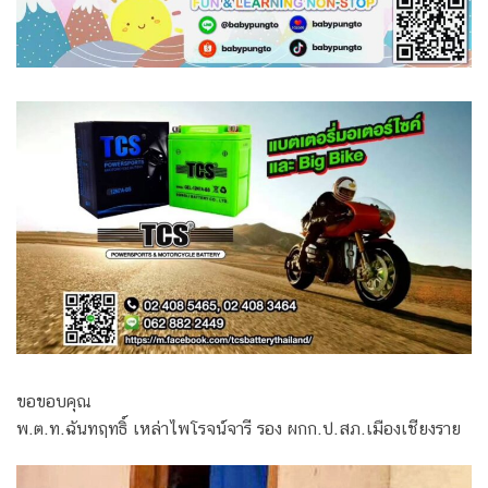
ขอขอบคุณ
พ.ต.ท.ฉันทฤทธิ์ เหล่าไพโรจน์จารี รอง ผกก.ป.สภ.เมืองเชียงราย