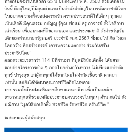
ทำต่อเนื่องมาเป็นเวลา 65 ปี นับตั้งแต่ปี พ.ศ. 2502 ด้วยเด็กดีใน
วันนี้ คือผู้ใหญ่ที่มีคุณค่าและเป็นกำลังสำคัญในการพัฒนาชาติไทย
ในอนาคต รวมทั้งขอส่งความรัก ความปรารถนาดีให้เด็กๆ ทุกคน
เป็นเด็กดี มีคุณธรรม กตัญญู รู้คุณ พ่อแม่ ครู อาจารย์ ตั้งใจศึกษา
เล่าเรียน เพื่ออนาคตที่ดีของตนเอง และประเทศชาติ ดังคำขวัญวัน
เด็กของท่านนายกรัฐมนตรี ประจำปี พ.ศ.2567 ที่มอบให้ คือ “มอง
โลกกว้าง คิดสร้างสรรค์ เคารพความแตกต่าง ร่วมกันสร้าง
ประชาธิปไตย”
ตลอดระยะเวลากว่า 114 ปีที่ผ่านมา ที่มูลนิธิป่อเต็กตึ๊ง ได้ขยาย
ขอบข่ายโครงการต่าง ๆ ออกไปอย่างกว้างขวาง ไม่เพียงแต่บำบัด
ทุกข์ บำรุงสุข แก่ผู้ตกทุกข์ได้ยากโดยไม่จำกัดเชื้อชาติ ศาสนา
เท่านั้น แต่ยังได้พัฒนาคุณภาพชีวิตอีกในหลาย
ทาง รวมทั้งค้านส่งเสริมการศึกษาและอาชีพ เพื่อเป็นองค์กร
สาธารณกุศลที่ช่วยเหลือประชาชนครบวงจรในทุกๆ ด้าน ต่อไป ดัง
ปณิธาน “มูลนิธิปอเต็กตึ้ง ช่วยชีวิต รักษาชีวิต สร้างชีวิต ”
ขอขอบคุณผู้สนับสนุน