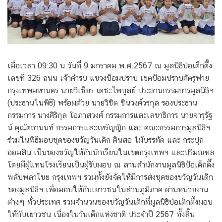
เมื่อเวลา 09:30 น.วันที่ 9 มกราคม พ.ศ.2567 ณ มูลนิธิป่อเต็กตึ๊ง
เลขที่ 326 ถนน เจ้าคำรบ แขวงป้อมปราบ เขตป้อมปราบศัตรูพ่าย
กรุงเทพมหานคร นายวิเชียร เดชะไพบูลย์ ประธานกรรมการมูลนิธิฯ
(ประธานในพิธี) พร้อมด้วย นายวิชิต ชินวงศ์วรกุล รองประธาน
กรรมการ นางศิริกุล โอภาสวงศ์ กรรมการและเลขาธิการ นายจารุรัฐ
น์ คุณัตถานนท์ กรรมการและเหรัญญิก และ คณะกรรมการมูลนิธิฯ
ร่วมในพิธีมอบชุดของขวัญวันเด็ก ดินสอ ไม้บรรทัด และ กระปุก
ออมสิน เป็นของขวัญให้กับนักเรียนในเขตกรุงเทพฯ และปริมณฑล
โดยมีผู้แทนโรงเรียนเป็นผู้รับมอบ ณ ลานสำนักงานมูลนิธิป้อเต็กตึ๊ง
พลับพลาไขย กรุงเทพฯ รวมทั้งยังจัดให้มีการส่งชุดของขวัญวันเด็ก
ของมูลนิธิฯ เพื่อมอบให้กับเยาวชนในส่วนภูมิภาค ผ่านหน่วยงาน
ต่างๆ ทั่วประเทศ รวมจำนวนของขวัญวันเด็กที่มูลนิธิป่อเต็กตึ๊งมอบ
ให้กับเยาวชน เนื่องในวันเด็กแห่งชาติ ประจำปี 2567 ทั้งสิ้น