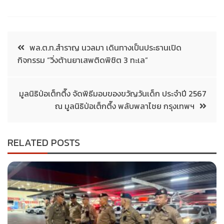
พล.ต.ท.สำราญ นวลมา เดินทางเป็นประธานเปิด
กิจกรรม “วิ่งต้านยาเสพติดพิชิต 3 ทะเล”
มูลนิธิป่อเต็กตึ๊ง จัดพิธีมอบของขวัญวันเด็ก ประจำปี 2567
ณ มูลนิธิป่อเต็กตึ๊ง พลับพลาไชย กรุงเทพฯ
RELATED POSTS