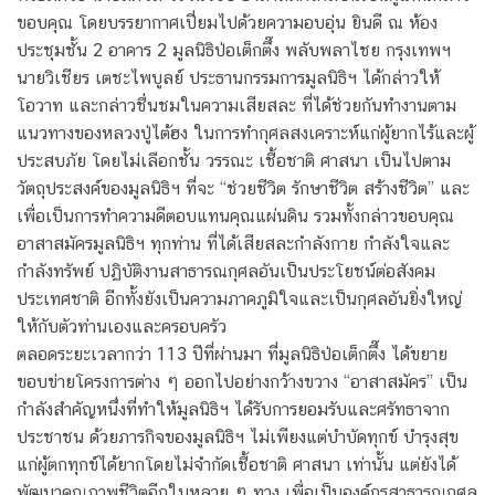
ขอบคุณ โดยบรรยากาศเปี่ยมไปด้วยความอบอุ่น ยินดี ณ ห้อง
ประชุมชั้น 2 อาคาร 2 มูลนิธิป่อเต็กตึ๊ง พลับพลาไชย กรุงเทพฯ
นายวิเชียร เตชะไพบูลย์ ประธานกรรมการมูลนิธิฯ ได้กล่าวให้
โอวาท และกล่าวชื่นชมในความเสียสละ ที่ได้ช่วยกันทำงานตาม
แนวทางของหลวงปู่ไต้ฮง ในการทำกุศลสงเคราะห์แก่ผู้ยากไร้และผู้
ประสบภัย โดยไม่เลือกชั้น วรรณะ เชื้อชาติ ศาสนา เป็นไปตาม
วัตถุประสงค์ของมูลนิธิฯ ที่จะ “ช่วยชีวิต รักษาชีวิต สร้างชีวิต” และ
เพื่อเป็นการทำความดีตอบแทนคุณแผ่นดิน รวมทั้งกล่าวขอบคุณ
อาสาสมัครมูลนิธิฯ ทุกท่าน ที่ได้เสียสละกำลังกาย กำลังใจและ
กำลังทรัพย์ ปฏิบัติงานสาธารณกุศลอันเป็นประโยชน์ต่อสังคม
ประเทศชาติ อีกทั้งยังเป็นความภาคภูมิใจและเป็นกุศลอันยิ่งใหญ่
ให้กับตัวท่านเองและครอบครัว
ตลอดระยะเวลากว่า 113 ปีที่ผ่านมา ที่มูลนิธิป่อเต็กตึ๊ง ได้ขยาย
ขอบข่ายโครงการต่าง ๆ ออกไปอย่างกว้างขวาง “อาสาสมัคร” เป็น
กำลังสำคัญหนึ่งที่ทำให้มูลนิธิฯ ได้รับการยอมรับและศรัทธาจาก
ประชาชน ด้วยภารกิจของมูลนิธิฯ ไม่เพียงแต่บำบัดทุกข์ บำรุงสุข
แก่ผู้ตกทุกข์ได้ยากโดยไม่จำกัดเชื้อชาติ ศาสนา เท่านั้น แต่ยังได้
พัฒนาคุณภาพชีวิตอีกในหลาย ๆ ทาง เพื่อเป็นองค์กรสาธารณกุศล