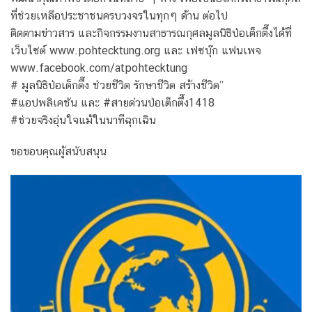
ที่ช่วยเหลือประชาชนครบวงจรในทุกๆ ด้าน ต่อไป
ติดตามข่าวสาร และกิจกรรมงานสาธารณกุศลมูลนิธิป่อเต็กตึ๊งได้ที่
เว็บไซต์ www.pohtecktung.org และ เฟซบุ๊ก แฟนเพจ
www.facebook.com/atpohtecktung
# มูลนิธิป่อเต็กตึ๊ง ช่วยชีวิต รักษาชีวิต สร้างชีวิต”
#แอปพลิเคชัน และ #สายด่วนป่อเต็กตึ๊ง1418
#ช่วยจริงอุ่นใจแม้ในนาทีฉุกเฉิน
ขอขอบคุณผู้สนับสนุน