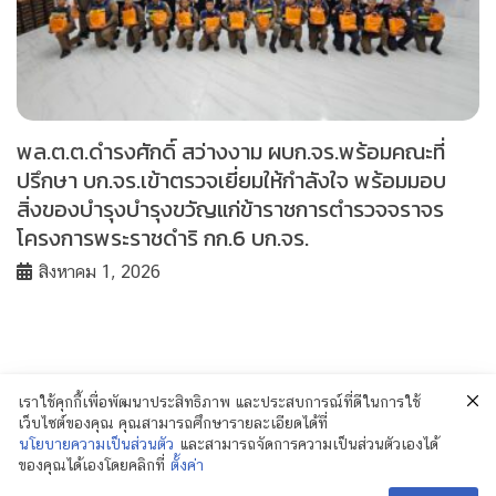
พล.ต.ต.ดำรงศักดิ์ สว่างงาม ผบก.จร.พร้อมคณะที่
ปรึกษา บก.จร.เข้าตรวจเยี่ยมให้กำลังใจ พร้อมมอบ
สิ่งของบำรุงบำรุงขวัญแก่ข้าราชการตำรวจจราจร
โครงการพระราชดำริ กก.6 บก.จร.
สิงหาคม 1, 2026
เราใช้คุกกี้เพื่อพัฒนาประสิทธิภาพ และประสบการณ์ที่ดีในการใช้
เว็บไซต์ของคุณ คุณสามารถศึกษารายละเอียดได้ที่
นโยบายความเป็นส่วนตัว
และสามารถจัดการความเป็นส่วนตัวเองได้
ของคุณได้เองโดยคลิกที่
ตั้งค่า
© 2018 Policenewsformass.com. All Rights