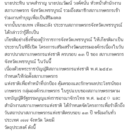
นายประทิน นาคสำราญ นายปณวัฒน์ วงค์ศนั่น หัวหน้าสำนักงาน
สภาเกษตรกร จังหวัดเพชรบูรณ์ รวมถึงสมาชิกสภาเกษตรกรเข้า
ร่วมงานทำบุญเพื่อเป็นสิริมงคล
จากนั้นนายเทพ เพียมะลัง ประธานสภากษตรกรจังหวัดเพชรบูรณ์
ได้กล่าวว่ารู้สึกเป็น
เกียรติอย่างยิ่งที่รองผู้ว่าราชการจังหวัดเพชรบูรณ์ ให้เกียรติมาเป็น
ประธานในพิธีเปิด โครงการเสริมสร้างวัฒนธรรมองค์กรเนื่องในวัน
สถาปนาสภาเกษตรกรแห่งชาติ ครบรอบ ๑๓ ปี ของ สภาเกษตรกร
จังหวัดเพชรบูรณ์ ในวันนี้
เนื่องด้วยพระราชบัญญัติสภาเกษตรกรแห่งชาติ พ.ศ.๒๕๕๓
กำหนดให้ก่อตั้งสภาเกษตรกร
แห่งชาติเพื่อทำหน้าที่ปกป้อง คุ้มครองและรักษาผลประโยชน์ของ
เกษตรกร กลุ่มองค์กรเกษตรกร ในรูปแบบของสภาเกษตรกรตาม
บทบัญญัติรัฐธรรมนูญแห่งราชอาณาจักรไทย พ.ศ. ๒๕๕ㅇ และ
สำนักงานสภาเกษตรกรแห่งชาติ ได้กำหนดจัดโครงการเพื่อรำลึกถึง
วันสถาปนาสภาเกษตรกรแห่งชาติครบรอบ ๑๓ ปี พร้อมกันทั่ว
ประเทศ ๗๗ จังหวัด โดยมี
วัตถุประสงค์ ดังนี้