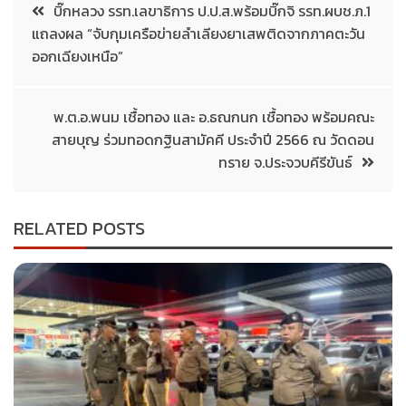
บิ๊กหลวง รรท.เลขาธิการ ป.ป.ส.พร้อมบิ๊กจิ รรท.ผบช.ภ.1
แถลงผล “จับกุมเครือข่ายลำเลียงยาเสพติดจากภาคตะวัน
ออกเฉียงเหนือ”
พ.ต.อ.พนม เชื้อทอง และ อ.ธณกนก เชื้อทอง พร้อมคณะ
สายบุญ ร่วมทอดกฐินสามัคคี ประจำปี 2566 ณ วัดดอน
ทราย จ.ประจวบคีรีขันธ์
RELATED POSTS