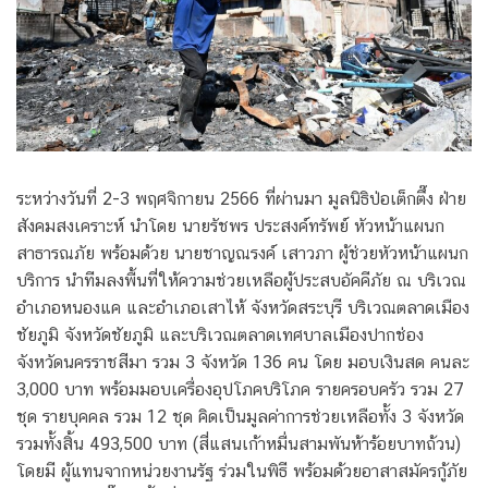
ระหว่างวันที่ 2-3 พฤศจิกายน 2566 ที่ผ่านมา
มูลนิธิป่อเต็กตึ๊ง ฝ่าย
สังคมสงเคราะห์ นำโดย นายรัชพร ประสงค์ทรัพย์ หัวหน้าแผนก
สาธารณภัย พร้อมด้วย นายชาญณรงค์ เสาวภา ผู้ช่วยหัวหน้าแผนก
บริการ นำทีมลงพื้นที่ให้ความช่วยเหลือผู้ประสบอัคคีภัย ณ บริเวณ
อำเภอหนองแค และอำเภอเสาไห้ จังหวัดสระบุรี บริเวณตลาดเมือง
ชัยภูมิ จังหวัดชัยภูมิ และบริเวณตลาดเทศบาลเมืองปากช่อง
จังหวัดนครราชสีมา รวม 3 จังหวัด 136 คน โดย มอบเงินสด คนละ
3,000 บาท พร้อมมอบเครื่องอุปโภคบริโภค รายครอบครัว รวม 27
ชุด รายบุคคล รวม 12 ชุด คิดเป็นมูลค่าการช่วยเหลือทั้ง 3 จังหวัด
รวมทั้งสิ้น 493,500 บาท (สี่แสนเก้าหมื่นสามพันห้าร้อยบาทถ้วน)
โดยมี ผู้แทนจากหน่วยงานรัฐ ร่วมในพิธี พร้อมด้วยอาสาสมัครกู้ภัย