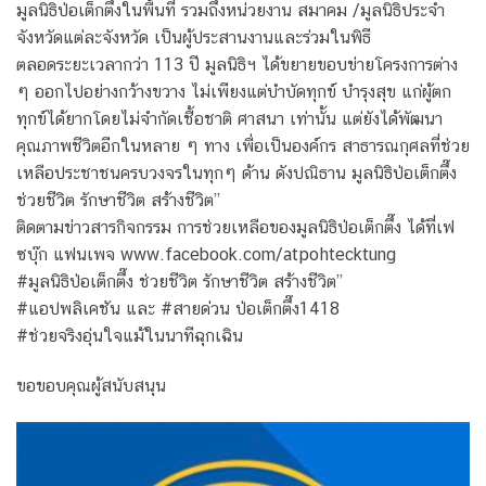
มูลนิธิป่อเต็กตึ๊งในพื้นที่ รวมถึงหน่วยงาน สมาคม /มูลนิธิประจำ
จังหวัดแต่ละจังหวัด เป็นผู้ประสานงานและร่วมในพิธี
ตลอดระยะเวลากว่า 113 ปี มูลนิธิฯ ได้ขยายขอบข่ายโครงการต่าง
ๆ ออกไปอย่างกว้างขวาง ไม่เพียงแต่บำบัดทุกข์ บำรุงสุข แก่ผู้ตก
ทุกข์ได้ยากโดยไม่จำกัดเชื้อชาติ ศาสนา เท่านั้น แต่ยังได้พัฒนา
คุณภาพชีวิตอีกในหลาย ๆ ทาง เพื่อเป็นองค์กร สาธารณกุศลที่ช่วย
เหลือประชาชนครบวงจรในทุกๆ ด้าน ดังปณิธาน มูลนิธิป่อเต็กตึ๊ง
ช่วยชีวิต รักษาชีวิต สร้างชีวิต”
ติดตามข่าวสารกิจกรรม การช่วยเหลือของมูลนิธิป่อเต็กตึ๊ง ได้ที่เฟ
ซบุ๊ก แฟนเพจ www.facebook.com/atpohtecktung
#มูลนิธิป่อเต็กตึ๊ง ช่วยชีวิต รักษาชีวิต สร้างชีวิต”
#แอปพลิเคชัน และ #สายด่วน ป่อเต็กตึ๊ง1418
#ช่วยจริงอุ่นใจแม้ในนาทีฉุกเฉิน
ขอขอบคุณผู้สนับสนุน