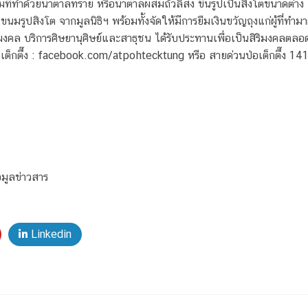
ทำด้วยน้ำตาลทราย หรือน้ำตาลผสมถั่วลิสง ขึ้นรูปเป็นสิงโตขนาดต่าง ๆ บ
บ ขนมรูปสิงโต จากมูลนิธิฯ พร้อมทั้งจัดให้มีการยืมเงินขวัญถุงแก่ผู้ที่ทำ
ิมงคล บริการศิษยานุศิษย์และสาธุชน ได้รับประทานเพื่อเป็นสิริมงคลตลอ
่อเต็กตึ๊ง : facebook.com/atpohtecktung หรือ สายด่วนป่อเต็กตึ๊ง 14
้อมูลข่าวสาร
Linkedin