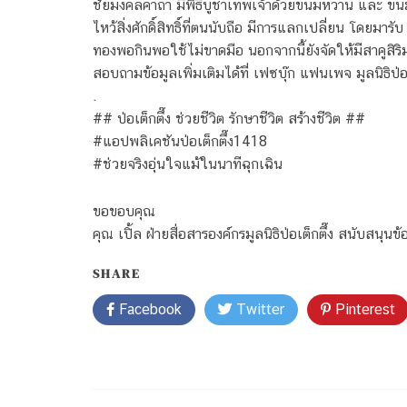
ชัยมงคลคาถา มีพิธีบูชาเทพเจ้าด้วยขนมหวาน และ ขนมที่
ไหว้สิ่งศักดิ์สิทธิ์ที่ตนนับถือ มีการแลกเปลี่ยน โดยมารั
ทองพอกินพอใช้ไม่ขาดมือ นอกจากนี้ยังจัดให้มีสาคูสิร
สอบถามข้อมูลเพิ่มเติมได้ที่ เฟซบุ๊ก แฟนเพจ มูลนิธิป
.
## ป่อเต็กตึ๊ง ช่วยชีวิต รักษาชีวิต สร้างชีวิต ##
#แอปพลิเคชันป่อเต็กตึ๊ง1418
#ช่วยจริงอุ่นใจแม้ในนาทีฉุกเฉิน
ขอขอบคุณ
คุณ เปิ้ล ฝ่ายสื่อสารองค์กรมูลนิธิป่อเต็กตึ๊ง สนับสนุนข
SHARE
Facebook
Twitter
Pinterest