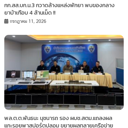
กก.สส.บก.น.3 กวาดล้างแหล่งพักยา พบของกลาง
ยาบ้าเกือบ 4 ล้านเม็ด !!
กรกฎาคม 11, 2026
พล.ต.ต.พันธนะ นุชนารถ รอง ผบช.สตม.แถลงผล
แกะรอยพาสปอร์ตปลอม ขยายผลทลายเครือข่าย