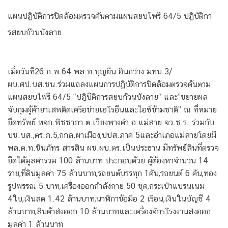
แผนปฏิบัติการปิดล้อมตรวจค้นตามแผนสยบไพรี 64/5 ปฏิบัติกา
รสยบก๊วนบังลาย
เมื่อวันที26 ก.พ.64 พล.ท.บุญยืน อินกว่าง มทน.3/
ผบ.ศป.บส.ชน.ร่วมแถลงแผนการปฏิบัติการปิดล้อมตรวจค้นตาม
แผนสยบไพรี 64/5 “ปฎิบีติการสยบก๊วนบังลาย” และ”ขยายผล
จับกุมผู้ค้ายาเสพติดเครือข่ายเฮโรอีนและไอซ์ข้ามชาติ” ณ ที่หมาย
ยึดทรัพย์ หจก.พิชชาภา ต.เวียงพางคำ อ.แม่สาย จว.ช.ร. ร่วมกับ
บช.บส.,ตร.ภ.5,กกล.ผาเมือง,ปปส.ภาค 5และอำเภอแม่สายโดยมี
พล.ต.ท.ชินภัทร สารสิน ผช.ผบ.ตร.เป็นประธาน มีทรัพย์สินที่ตรวจ
ยึดได้มูลค่ารวม 100 ล้านบาท ประกอบด้วย ผู้ต้องหาจำนวน 14
ราย,ที่ดินมูลค่า 75 ล้านบาท,รถยนต์บรรทุก 1คัน,รถยนต์ 6 คัน,ทอง
รูปพรรณ 5 บาท,เครื่องออกกำลังกาย 50 ชุด,กระเป๋าแบรนเนม
4ใบ,เงินสด 1.42 ล้านบาท,นาฬิกาข้อมือ 2 เรือน,เงินในบัญชี 4
ล้านบาท,สินค้าส่งออก 10 ล้านบาทและเครื่องจักรโรงงานส่งออก
มูลค่า 1 ล้านบาท