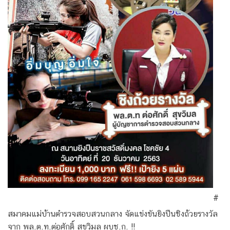
#
สมาคมแม่บ้านตำรวจสอบสวนกลาง จัดแข่งขันยิงปืนชิงถ้วยรางวัล
จาก พล.ต.ท.ต่อศักดิ์ สุขวิมล ผบช.ก. !!