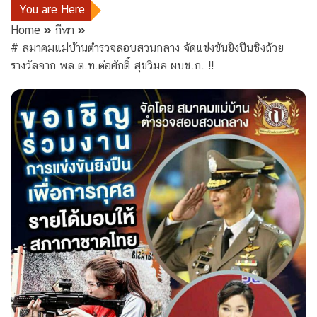
You are Here
Home
กีฬา
# สมาคมแม่บ้านตำรวจสอบสวนกลาง จัดแข่งขันยิงปืนชิงถ้วย
รางวัลจาก พล.ต.ท.ต่อศักดิ์ สุขวิมล ผบช.ก. !!