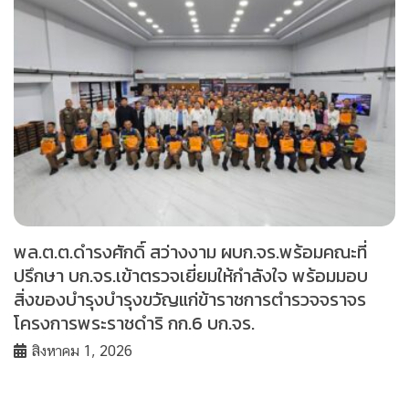
พล.ต.ต.ดำรงศักดิ์ สว่างงาม ผบก.จร.พร้อมคณะที่
ปรึกษา บก.จร.เข้าตรวจเยี่ยมให้กำลังใจ พร้อมมอบ
สิ่งของบำรุงบำรุงขวัญแก่ข้าราชการตำรวจจราจร
โครงการพระราชดำริ กก.6 บก.จร.
สิงหาคม 1, 2026