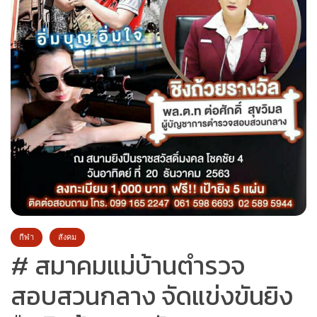
กีฬา
สังคม
# สมาคมแม่บ้านตำรวจ
สอบสวนกลาง จัดแข่งขันยิง