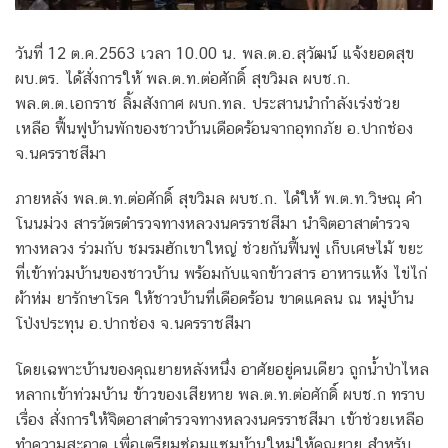
วันที่ 12 ต.ค.2563 เวลา 10.00 น. พล.ต.อ.สุวัฒน์ แจ้งยอดสุข
ผบ.ตร. ได้สั่งการให้ พล.ต.ท.ต่อศักดิ์ สุขวิมล ผบช.ก.
พล.ต.ต.เอกราช ลิ้มสังกาศ ผบก.ทล. ประสานนำกำลังเร่งช่วย
เหลือ ฟื้นฟูบ้านพักของชาวบ้านเดือดร้อนจากอุทกภัย อ.ปากช่อง
จ.นครราชสีมา
ภายหลัง พล.ต.ท.ต่อศักดิ์ สุขวิมล ผบช.ก. ได้ให้ พ.ต.ท.วิษณุ คำ
โนนม่วง สารวัตรตำรวจทางหลวงนครราชสีมา นำจิตอาสาตำรวจ
ทางหลวง ร่วมกับ ชมรมฮักเขาใหญ่ ช่วยกันฟื้นฟู เก็บเศษไม้ ขยะ
ที่เข้าท่วมบ้านของชาวบ้าน พร้อมกับแจกข้าวสาร อาหารแห้ง ไข่ไก่
ผ้าห่ม ยารักษาโรค ให้ชาวบ้านที่เดือดร้อน ขาดแคลน ณ หมู่บ้าน
โป่งประทุน อ.ปากช่อง จ.นครราชสีมา
โดยเฉพาะบ้านของคุณยายหลังหนึ่ง อาศัยอยู่คนเดียว ถูกน้ำป่าไหล
หลากเข้าท่วมบ้าน ข้าวของเสียหาย พล.ต.ท.ต่อศักดิ์ ผบช.ก ทราบ
เรื่อง สั่งการให้จิตอาสาตำรวจทางหลวงนครราชสีมา เข้าช่วยเหลือ
ทำความสะอาด เพื่อเตรียมซ่อมแซมบ้านใหม่ให้คุณยาย สำหรับ