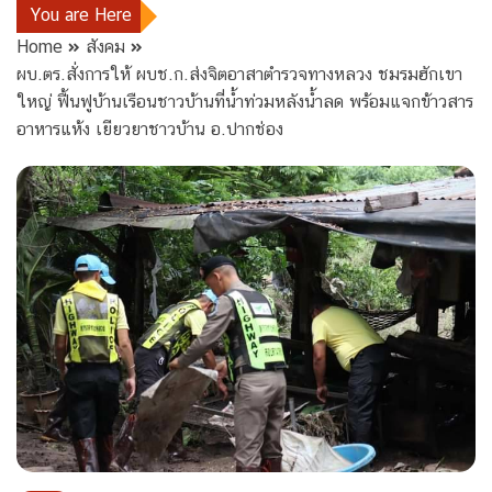
You are Here
Home
สังคม
ผบ.ตร.สั่งการให้ ผบช.ก.ส่งจิตอาสาตำรวจทางหลวง ชมรมฮักเขา
ใหญ่ ฟื้นฟูบ้านเรือนชาวบ้านที่น้ำท่วมหลังน้ำลด พร้อมแจกข้าวสาร
อาหารแห้ง เยียวยาชาวบ้าน อ.ปากช่อง