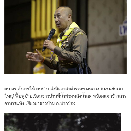
ผบ.ตร.สั่งการให้ ผบช.ก.ส่งจิตอาสาตำรวจทางหลวง ชมรมฮักเขา
ใหญ่ ฟื้นฟูบ้านเรือนชาวบ้านที่น้ำท่วมหลังน้ำลด พร้อมแจกข้าวสาร
อาหารแห้ง เยียวยาชาวบ้าน อ.ปากช่อง