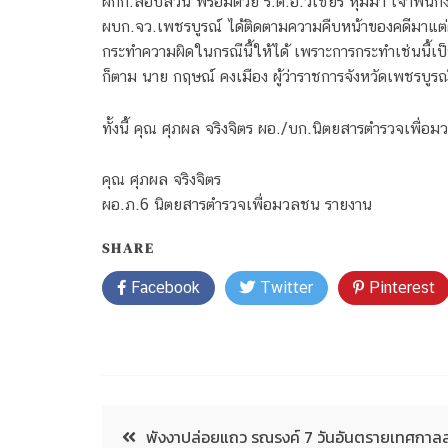
ผกก.สอบสวน พร้อมด้วย ร.ต.อ.วิเชียร หุมมา เจ้าพนักง
ผบก.จว.เพชรบูรณ์ ได้ติดตามความคืบหน้าของคดีมาแต่ต้น 
กระทำความผิดในกรณีนี้ให้ได้ เพราะการกระทำเช่นนี้เป็น
ก็ตาม นาย กฤษณ์ คงเมือง ผู้ว่าราชการจังหวัดเพชรบูรณ
ทั้งนี้ คุณ ศุภผล จริงจิตร ผอ./บก.นิตยสารตำรวจเพื่อม
คุณ ศุภผล จริงจิตร
ผอ.ภ.6 นิตยสารตำรวจเพื่อมวลชน รายงาน
SHARE
Facebook
Twitter
Pinterest
พังงาปล่อยแถว รณรงค์ 7 วันอันตรายเทศกาล