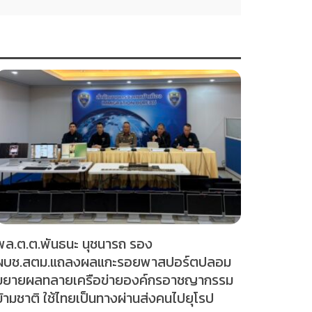
พล.ต.ต.พันธนะ นุชนารถ รอง
ผบช.สตม.แถลงผลแกะรอยพาสปอร์ตปลอม
ขยายผลทลายเครือข่ายองค์กรอาชญากรรม
ข้ามชาติ ใช้ไทยเป็นทางผ่านส่งคนไปยุโรป