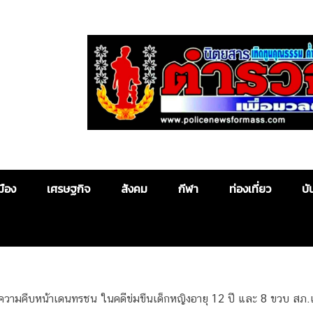
Police News
มือง
เศรษฐกิจ
สังคม
กีฬา
ท่องเที่ยว
บั
ความคืบหน้าเดนทรชน ในคดีข่มขืนเด็กหญิงอายุ 12 ปี และ 8 ขวบ สภ.เ