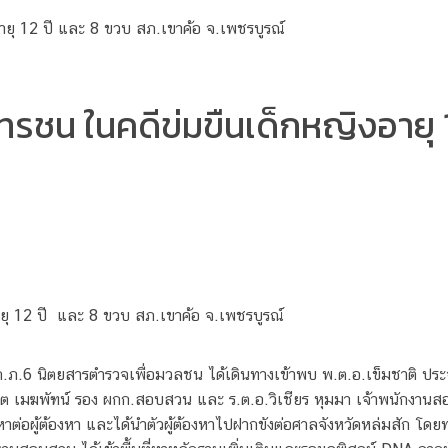
ชน ในคดีข่มขืนเด็กหญิงอายุ 1
ยุ 12 ปี และ 8 ขวบ สภ.เขาค้อ จ.เพชรบูรณ์
บก.ภ.6 นิตยสารตำรวจเพื่อมวลชน ได้เดินทางเข้าพบ พ.ต.อ.เข็มชาติ ปร
รต เมฆพัฑน์ รอง ผกก.สอบสวน และ ร.ต.อ.วิเชียร หุมมา เจ้าพนักงานส
าวหาต่อผู้ต้องหา และได้นำตัวผู้ต้องหาไปฝากขังต่อศาลจังหวัดหล่มสัก 