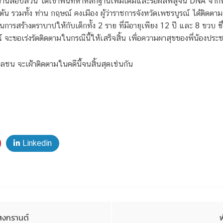
านสอบสวน ได้เข้าพื้นที่หาหลักฐานเพิ่มเติมและรอผลพิสูจน์ DNA จากห
รวมทั้ง ท่าน กฤษณ์ คงเมือง ผู้ว่าราชการจังหวัดเพชรบูรณ์ ได้ติดตามสอบ
การสร้างตราบาปให้กับเด็กทั้ง 2 ราย ที่มีอายุเพียง 12 ปี และ 8 ขวบ ซึ่
์ จะขอเร่งรัดติดตามในกรณีนี้ให้เสร็จสิ้น เพื่อความผาสุขของพี่น้องป
วลชน จะเฝ้าติดตามในคดีนี้จนสิ้นสุดเช่นกัน
Linkedin
สงกรานต์