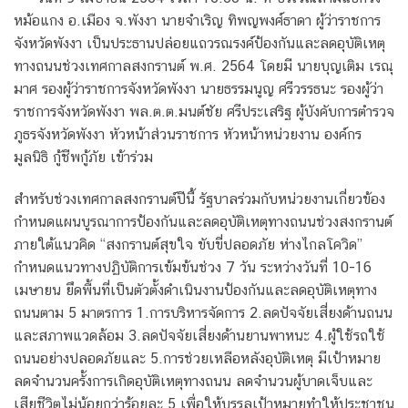
หม้อแกง อ.เมือง จ.พังงา นายจำเริญ ทิพญพงศ์ธาดา ผู้ว่าราชการ
จังหวัดพังงา เป็นประธานปล่อยแถวรณรงค์ป้องกันและลดอุบัติเหตุ
ทางถนนช่วงเทศกาลสงกรานต์ พ.ศ. 2564 โดยมี นายบุญเติม เรณุ
มาศ รองผู้ว่าราชการจังหวัดพังงา นายธรรมนูญ ศรีวรรธนะ รองผู้ว่า
ราชการจังหวัดพังงา พล.ต.ต.มนต์ชัย ศรีประเสริฐ ผู้บังคับการตำรวจ
ภูธรจังหวัดพังงา หัวหน้าส่วนราชการ หัวหน้าหน่วยงาน องค์กร
มูลนิธิ กู้ชีพกู้ภัย เข้าร่วม
สำหรับช่วงเทศกาลสงกรานต์ปีนี้ รัฐบาลร่วมกับหน่วยงานเกี่ยวข้อง
กำหนดแผนบูรณาการป้องกันและลดอุบัติเหตุทางถนนช่วงสงกรานต์
ภายใต้แนวคิด “สงกรานต์สุขใจ ขับขี่ปลอดภัย ห่างไกลโควิด”
กำหนดแนวทางปฏิบัติการเข้มข้นช่วง 7 วัน ระหว่างวันที่ 10-16
เมษายน ยึดพื้นที่เป็นตัวตั้งดำเนินงานป้องกันและลดอุบัติเหตุทาง
ถนนตาม 5 มาตรการ 1.การบริหารจัดการ 2.ลดปัจจัยเสี่ยงด้านถนน
และสภาพแวดล้อม 3.ลดปัจจัยเสี่ยงด้านยานพาหนะ 4.ผู้ใช้รถใช้
ถนนอย่างปลอดภัยและ 5.การช่วยเหลือหลังอุบัติเหตุ มีเป้าหมาย
ลดจำนวนครั้งการเกิดอุบัติเหตุทางถนน ลดจำนวนผู้บาดเจ็บและ
เสียชีวิตไม่น้อยกว่าร้อยละ 5 เพื่อให้บรรลุเป้าหมายทำให้ประชาชน