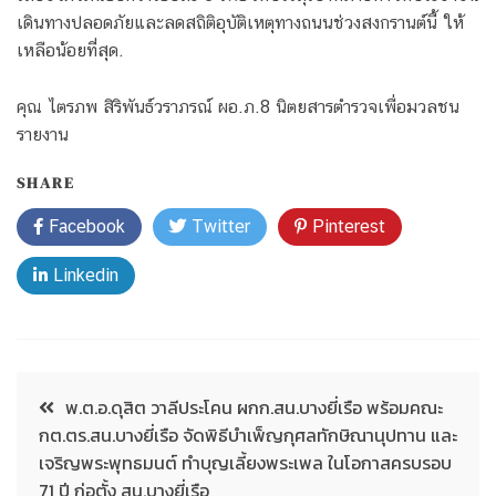
เดินทางปลอดภัยและลดสถิติอุบัติเหตุทางถนนช่วงสงกรานต์นี้ ให้
เหลือน้อยที่สุด.
คุณ ไตรภพ สิริพันธ์วราภรณ์ ผอ.ภ.8 นิตยสารตำรวจเพื่อมวลชน
รายงาน
SHARE
Facebook
Twitter
Pinterest
Linkedin
พ.ต.อ.ดุสิต วาลีประโคน ผกก.สน.บางยี่เรือ พร้อมคณะ
กต.ตร.สน.บางยี่เรือ จัดพิธีบำเพ็ญกุศลทักษิณานุปทาน และ
เจริญพระพุทธมนต์ ทำบุญเลี้ยงพระเพล ในโอกาสครบรอบ
71 ปี ก่อตั้ง สน.บางยี่เรือ