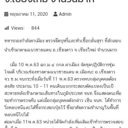
พฤษภาคม 11, 2020
Admin
Views:
844
ทหารกองกำลังผาเมือง ตรวจยึดบุหรี่และหัวเชื้อกลั่นสุรา ที่ลักลอบ
นำเข้ามาตามแนวชายแดน อ.เชียงดาว จ.เชียงใหม่ จำนวนมาก
เมื่อ 10 พ.ค.63 ฉก.ม.๔ กกล.ผาเมือง จัดชุดปฏิบัติการซุ่ม
โจมตี บริเวณช่องทางตามแนวชายแดน ต.เมืองนะ อ.เชียงดาว
จว.ช.ม.จนกระทั่งเมื่อวันที่ 11 พ.ค.63 ตรวจพบกลุ่มบุคคลต้อง
สงสัย ประมาณ 10 – 11 คนเดินแบกกระสอบดัดแปลงเป็นเป้
สะพายหลังเข้ามาตามเส้นทางในภูมิประเทศ จนท.จึงแสดงตนเพื่อ
ขอทำการตรวจค้น แต่เมื่อกลุ่มบุคคลดังกล่าว เห็น จนท. ได้ทำการ
วิ่งหลบหนีและได้ทิ้งกระสอบปุ๋ยไว้ ซึ่งอาศัยความชำนาญในพื้นที่
หลบหนีไปได้
ต่อมาเมื่อ 11พ.ค.63 หน่วยได้จัดกำลังเพิ่มเติมเข้าทำการตรวจสอบ