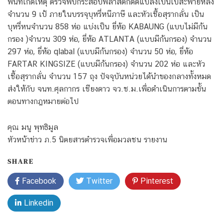
พื้นที่เกิดเหตุ ตรวจพบกระสอบพลาสติกดัดแปลงเป็นเป้สะพายหลัง
จำนวน 9 เป้ ภายในบรรจุบุหรี่หนีภาษี และหัวเชื้อสุรากลั่น เป็น
บุหรี่หนจำนวน 858 ห่อ แบ่งเป็น ยี่ห้อ KABAUNG (แบบไม่มีก้น
กรอง )จำนวน 309 ห่อ, ยี่ห้อ ATLANTA (แบบมีก้นกรอง) จำนวน
297 ห่อ, ยี่ห้อ qlabal (แบบมีก้นกรอง) จำนวน 50 ห่อ, ยี่ห้อ
FARTAR KINGSIZE (แบบมีก้นกรอง) จำนวน 202 ห่อ และหัว
เชื้อสุรากลั่น จำนวน 157 ถุง ปัจจุบันหน่วยได้นำของกลางทั้งหมด
ส่งให้กับ จนท.ศุลกากร เชียงดาว จว.ช.ม.เพื่อดำเนินการตามขั้น
ตอนทางกฎหมายต่อไป
คุณ มนู พุทธิมูล
หัวหน้าข่าว ภ.5 นิตยสารตำรวจเพื่อมวลชน รายงาน
SHARE
Facebook
Twitter
Pinterest
Linkedin