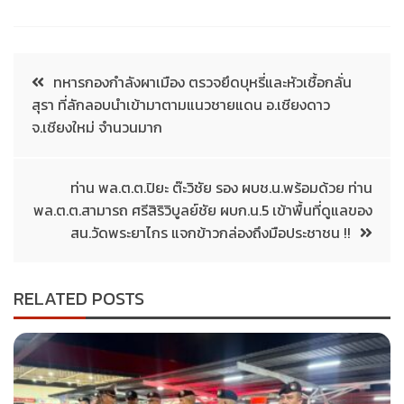
ทหารกองกำลังผาเมือง ตรวจยึดบุหรี่และหัวเชื้อกลั่น
สุรา ที่ลักลอบนำเข้ามาตามแนวชายแดน อ.เชียงดาว
จ.เชียงใหม่ จำนวนมาก
ท่าน พล.ต.ต.ปิยะ ต๊ะวิชัย รอง ผบช.น.พร้อมด้วย ท่าน
พล.ต.ต.สามารถ ศรีสิริวิบูลย์ชัย ผบก.น.5 เข้าพื้นที่ดูแลของ
สน.วัดพระยาไกร แจกข้าวกล่องถึงมือประชาชน !!
RELATED POSTS