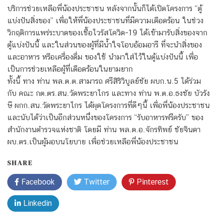
บริการช่วยเหลือพี่น้องประชาชน หลังจากนั้นก็ได้เปิดโครงการ “ตู้
แบ่งปันสิ่งของ” เพื่อให้พี่น้องประชาชนที่มีความเดือดร้อน ในช่วง
วิกฤติการแพร่ระบาดของเชื้อไวรัสโควิด-19 ได้เข้ามารับสิ่งของจาก
ตู้แบ่งปันนี้ และในส่วนของผู้ที่มีน้ำใจโอบอ้อมอารี ที่จะนำสิ่งของ
และอาหาร หรือเครื่องดื่ม ของใช้ นำมาใส่ไว้ในตู้แบ่งปันนี้ เพื่อ
เป็นการช่วยเหลือผู้ที่เดือดร้อนในยามยาก
ทั้งนี้ ทาง ท่าน พล.ต.ต.สามารถ ศรีสิริวิบูลย์ชัย ผบก.น.5 ได้ร่วม
กับ คณะ กต.ตร.สน.วัดพระยาไกร และทาง ท่าน พ.ต.อ.ธงชัย บัวรัง
ษี ผกก.สน.วัดพระยาไกร ได้ผุดโครงการที่ดีๆนี้ เพื่อพี่น้องประชาชน
และนับได้ว่าเป็นอีกส่วนหนึ่งของโครงการ “รับอาหารฟรีครับ” ของ
สำนักงานตำรวจแห่งชาติ โดยมี ท่าน พล.ต.อ.จักรทิพย์ ชัยจินดา
ผบ.ตร.เป็นผู้มอบนโยบาย เพื่อช่วยเหลือพี่น้องประชาชน
SHARE
Facebook
Twitter
Pinterest
Linkedin