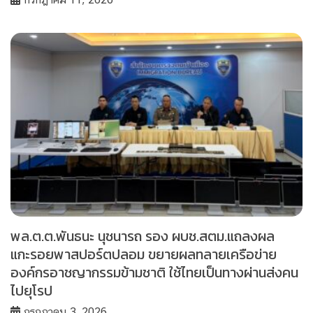
พล.ต.ต.พันธนะ นุชนารถ รอง ผบช.สตม.แถลงผล
แกะรอยพาสปอร์ตปลอม ขยายผลทลายเครือข่าย
องค์กรอาชญากรรมข้ามชาติ ใช้ไทยเป็นทางผ่านส่งคน
ไปยุโรป
กรกฎาคม 3, 2026