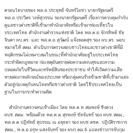
ตามนโยบายของ พล.อ.ประยุทธ์ จันทร์โอชา นายกรัฐมนตรี
พล.อ.ประวิตร วงษ์สุวรรณ รองนายกรัฐมนตรี เรื่องการควบคุมกำกับ
ดูแลชาวต่างชาติที่เข้ามาพำนักอาศัยหรือเข้ามาท่องเที่ยวใน
ประเทศไทย สำนักงานตำรวจแห่งชาติ โดย พล.ต.อ.จักรทิพย์ ชัย
จินดา ผบ.ตร. และ พล.ต.อ.สุวัฒน์ แจ้งยอดสุข รอง ผบ.ตร. มอบ
หมายให้ สตม. ดำเนินการตรวจสอบชาวไทยและชาวต่างชาติที่มี
พฤติกรรมไม่เหมาะสมในขณะที่พำนักอาศัยอยู่ในประเทศไทย
กระทำผิดกฎหมาย ก่อเหตุอันตรายต่อความสงบสุขและความ
ปลอดภัยในชีวิตและทรัพย์สินของประชาชน ทำให้เกิดความเสีย
หายต่อภาพลักษณ์ของประเทศ หรือกลุ่มคนร้ายข้ามชาติที่เข้ามาแฝง
ตัวอยู่ก่อเหตุกับคนไทยหรือชาวต่างชาติ โดยใช้ประเทศไทยเป็น
ฐานในการกระทำความผิด
สำนักงานตรวจคนเข้าเมือง โดย พล.ต.ท.สมพงษ์ ชิงดวง
ผบช.สตม. พร้อมด้วย พล.ต.ต.สุรพงษ์ ชัยจันทร์ รอง ผบช.สตม.,
พล.ต.ต.ปฏิพัทธ์ สุบรรณ ณ อยุธยา รอง ผบช.ตชด. ปฏิบัติราชการ
สตม., พ.ต.อ.อรุษ แสงจันทร์ รอง ผบก.ตม.6 แถลงข่าวการจับกุม