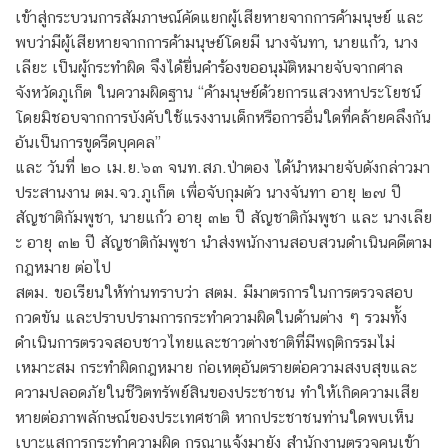
เข้าสู่กระบวนการสัมภาษณ์คัดแยกผู้เสียหายจากการค้ามนุษย์ และ
พบว่ามีผู้เสียหายจากการค้ามนุษย์โดยมี นางจันทา, นายแก้ว, นาง
เลียะ เป็นผู้กระทำผิด จึงได้ยื่นคำร้องขออนุมัติหมายจับจากศาล
จังหวัดภูเก็ต ในความผิดฐาน “ค้ามนุษย์ด้วยการแสวงหาประโยชน์
โดยมิชอบจากการบังคับใช้แรงงานเด็กหรือการอื่นใดที่คล้ายคลึงกัน
อันเป็นการขูดรีดบุคคล”
และ วันที่ ๒๐ เม.ย.๖๓ จนท.สภ.ป่าตอง ได้นำหมายจับดังกล่าวมา
ประสานงาน ตม.จว.ภูเก็ต เพื่อจับกุมตัว นางจันทา อายุ ๒๗ ปี
สัญชาติกัมพูชา, นายแก้ว อายุ ๓๒ ปี สัญชาติกัมพูชา และ นางเลีย
ะ อายุ ๓๒ ปี สัญชาติกัมพูชา นำส่งพนักงานสอบสวนดำเนินคดีตาม
กฎหมาย ต่อไป
สตม. ขอเรียนให้ท่านทราบว่า สตม. มีมาตรการในการตรวจสอบ
กวดขัน และปราบปรามการกระทำความผิดในด้านต่าง ๆ รวมทั้ง
ดำเนินการตรวจสอบชาวไทยและชาวต่างชาติที่มีพฤติกรรมไม่
เหมาะสม กระทำผิดกฎหมาย ก่อเหตุอันตรายต่อความสงบสุขและ
ความปลอดภัยในชีวิตทรัพย์สินของประชาชน ทำให้เกิดความเสีย
หายต่อภาพลักษณ์ของประเทศชาติ หากประชาชนท่านใดพบเห็น
เบาะแสการกระทำความผิด กรุณาแจ้งมายัง สำนักงานตรวจคนเข้า