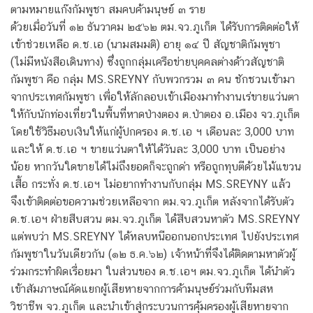
ตามหมายแก๊งกัมพูชา สมคบค้ามนุษย์ ๓ ราย
ด้วยเมื่อวันที่ ๑๒ ธันวาคม ๒๕๖๒ ตม.จว.ภูเก็ต ได้รับการติดต่อให้
เข้าช่วยเหลือ ด.ช.เอ (นามสมมติ) อายุ ๑๔ ปี สัญชาติกัมพูชา
(ไม่มีหนังสือเดินทาง) ซึ่งถูกกลุ่มเครือข่ายบุคคลต่างด้าวสัญชาติ
กัมพูชา คือ กลุ่ม MS.SREYNY กับพวกรวม ๓ คน ชักชวนเข้ามา
จากประเทศกัมพูชา เพื่อให้ลักลอบเข้าเมืองมาทำงานเร่ขายแว่นตา
ให้กับนักท่องเที่ยวในพื้นที่หาดป่างตอง ต.ป่าตอง อ.เมือง จว.ภูเก็ต
โดยใช้วิธีมอบเงินให้แก่ผู้ปกครอง ด.ช.เอ ฯ เดือนละ 3,000 บาท
และให้ ด.ช.เอ ฯ ขายแว่นตาให้ได้วันละ 3,000 บาท เป็นอย่าง
น้อย หากวันใดขายได้ไม่ถึงยอดก็จะถูกด่า หรือถูกทุบตีด้วยไม้แขวน
เสื้อ กระทั่ง ด.ช.เอฯ ไม่อยากทำงานกับกลุ่ม MS.SREYNY แล้ว
จึงเข้าติดต่อขอความช่วยเหลือจาก ตม.จว.ภูเก็ต หลังจากได้รับตัว
ด.ช.เอฯ ฝ่ายสืบสวน ตม.จว.ภูเก็ต ได้สืบสวนหาตัว MS.SREYNY
แต่พบว่า MS.SREYNY ได้หลบหนีออกนอกประเทศ ไปยังประเทศ
กัมพูชาในวันเดียวกัน (๑๒ ธ.ค.๖๒) เจ้าหน้าที่จึงได้ติดตามหาตัวผู้
ร่วมกระทำผิดเรื่อยมา ในส่วนของ ด.ช.เอฯ ตม.จว.ภูเก็ต ได้นำตัว
เข้าสัมภาษณ์คัดแยกผู้เสียหายจากการค้ามนุษย์ร่วมกับทีมสห
วิชาชีพ จว.ภูเก็ต และนำเข้าสู่กระบวนการคุ้มครองผู้เสียหายจาก