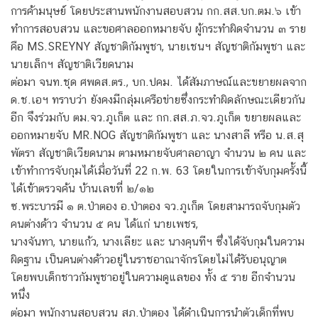
การค้ามนุษย์ โดยประสานพนักงานสอบสวน กก.สส.บก.ตม.๖ เข้า
ทำการสอบสวน และขอศาลออกหมายจับ ผู้กระทำผิดจำนวน ๓ ราย
คือ MS.SREYNY สัญชาติกัมพูชา, นายเชนฯ สัญชาติกัมพูชา และ
นายเล็กฯ สัญชาติเวียดนาม
ต่อมา จนท.ชุด ศพดส.ตร., บก.ปคม. ได้สัมภาษณ์และขยายผลจาก
ด.ช.เอฯ ทราบว่า ยังคงมีกลุ่มเครือข่ายซึ่งกระทำผิดลักษณะเดียวกัน
อีก จึงร่วมกับ ตม.จว.ภูเก็ต และ กก.สส.ภ.จว.ภูเก็ต ขยายผลและ
ออกหมายจับ MR.NOG สัญชาติกัมพูชา และ นางสาลี หรือ น.ส.สุ
พัตรา สัญชาติเวียดนาม ตามหมายจับศาลอาญา จำนวน ๒ คน และ
เข้าทำการจับกุมได้เมื่อวันที่ 22 ก.พ. 63 โดยในการเข้าจับกุมครั้งนี้
ได้เข้าตรวจค้น บ้านเลขที่ ๒/๑๒
ซ.พระบารมี ๑ ต.ป่าตอง อ.ป่าตอง จว.ภูเก็ต โดยสามารถจับกุมตัว
คนต่างด้าว จำนวน ๕ คน ได้แก่ นายเพชร,
นางจันทา, นายแก้ว, นางเลียะ และ นางคุนทีฯ ซึ่งได้จับกุมในความ
ผิดฐาน เป็นคนต่างด้าวอยู่ในราชอาณาจักรโดยไม่ได้รับอนุญาต
โดยพบเด็กชาวกัมพูชาอยู่ในความดูแลของ ทั้ง ๕ ราย อีกจำนวน
หนึ่ง
ต่อมา พนักงานสอบสวน สภ.ป่าตอง ได้ดำเนินการนำตัวเด็กที่พบ