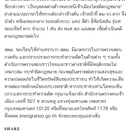
ข้อกล่าวหา “เป็นบุคคลต่างด้าวหลบหนีเข้าเมืองโดยผิดกฎหมาย”
ผ่าล่ามแปลภาษาให้ทราบดังกล่าวข้างต้น เจ้าหน้าที่ ตม.จว.ตาก จึง
นำตัว พร้อมของกลาง รถยนต์กระบะ แคป สีดำ ยี่ห้อนิสสัน รุ่นฟ
รอนเทียร์ ตาก จำนวน 1 คัน ส่ง พงส.สภ.แม่สอด เพื่อดำเนินคดี
ตามกฎหมายต่อไป
สตม. ขอเรียนให้ท่านทราบว่า สตม. มีมาตรการในการตรวจสอบ
กวดขัน และปราบปรามการกระทำความผิดในด้านต่าง ๆ รวมทั้ง
ดำเนินการตรวจสอบชาวไทยและชาวต่างชาติที่มีพฤติกรรมไม่
เหมาะสม กระทำผิดกฎหมาย ก่อเหตุอันตรายต่อความสงบสุขและ
ความปลอดภัยในชีวิตทรัพย์สินของประชาชน ทำให้เกิดความเสีย
หายต่อภาพลักษณ์ของประเทศชาติ หากประชาชนท่านใดพบเห็น
เบาะแสการกระทำความผิด กรุณาแจ้งมายัง สำนักงานตรวจคนเข้า
เมือง เลขที่ 507 ซ.สวนพลู แขวงทุ่งมหาเมฆ เขตสาทร
กรุงเทพมหานคร 10120 หรือที่หมายเลขโทรศัพท์ 1178 หรือ
ที่www.immigration.go.th จักขอบพระคุณอย่างยิ่ง
SHARE