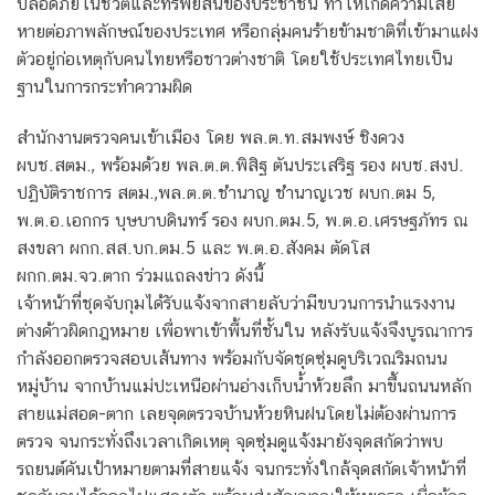
ปลอดภัยในชีวิตและทรัพย์สินของประชาชน ทำให้เกิดความเสีย
หายต่อภาพลักษณ์ของประเทศ หรือกลุ่มคนร้ายข้ามชาติที่เข้ามาแฝง
ตัวอยู่ก่อเหตุกับคนไทยหรือชาวต่างชาติ โดยใช้ประเทศไทยเป็น
ฐานในการกระทำความผิด
สำนักงานตรวจคนเข้าเมือง โดย พล.ต.ท.สมพงษ์ ชิงดวง
ผบช.สตม., พร้อมด้วย พล.ต.ต.พิสิฐ ตันประเสริฐ รอง ผบช.สงป.
ปฏิบัติราชการ สตม.,พล.ต.ต.ชำนาญ ชำนาญเวช ผบก.ตม 5,
พ.ต.อ.เอกกร บุษบาบดินทร์ รอง ผบก.ตม.5, พ.ต.อ.เศรษฐภัทร ณ
สงขลา ผกก.สส.บก.ตม.5 และ พ.ต.อ.สังคม ตัดโส
ผกก.ตม.จว.ตาก ร่วมแถลงข่าว ดังนี้
เจ้าหน้าที่ชุดจับกุมได้รับแจ้งจากสายลับว่ามีขบวนการนำแรงงาน
ต่างด้าวผิดกฎหมาย เพื่อพาเข้าพื้นที่ชั้นใน หลังรับแจ้งจึงบูรณาการ
กำลังออกตรวจสอบเส้นทาง พร้อมกับจัดชุดซุ่มดูบริเวณริมถนน
หมู่บ้าน จากบ้านแม่ปะเหนือผ่านอ่างเก็บน้ำห้วยลึก มาขึ้นถนนหลัก
สายแม่สอด-ตาก เลยจุดตรวจบ้านห้วยหินฝนโดยไม่ต้องผ่านการ
ตรวจ จนกระทั่งถึงเวลาเกิดเหตุ จุดซุ่มดูแจ้งมายังจุดสกัดว่าพบ
รถยนต์คันเป้าหมายตามที่สายแจ้ง จนกระทั่งใกล้จุดสกัดเจ้าหน้าที่