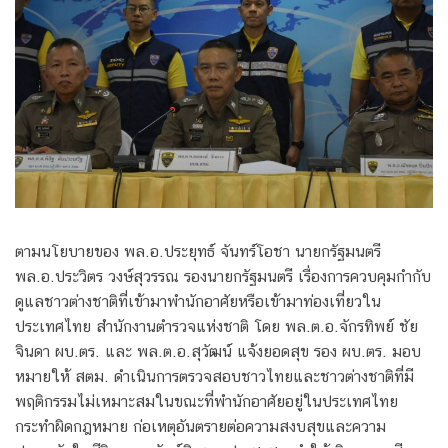
ตามนโยบายของ พล.อ.ประยุทธ์ จันทร์โอชา นายกรัฐมนตรี
พล.อ.ประวิตร วงษ์สุวรรณ รองนายกรัฐมนตรี เรื่องการควบคุมกำกับ
ดูแลชาวต่างชาติที่เข้ามาพำนักอาศัยหรือเข้ามาท่องเที่ยวใน
ประเทศไทย สำนักงานตำรวจแห่งชาติ โดย พล.ต.อ.จักรทิพย์ ชัย
จินดา ผบ.ตร. และ พล.ต.อ.สุวัฒน์ แจ้งยอดสุข รอง ผบ.ตร. มอบ
หมายให้ สตม. ดำเนินการตรวจสอบชาวไทยและชาวต่างชาติที่มี
พฤติกรรมไม่เหมาะสมในขณะที่พำนักอาศัยอยู่ในประเทศไทย
กระทำผิดกฎหมาย ก่อเหตุอันตรายต่อความสงบสุขและความ