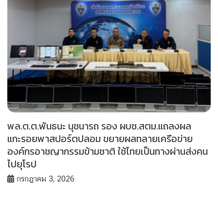
พล.ต.ต.พันธนะ นุชนารถ รอง ผบช.สตม.แถลงผล
แกะรอยพาสปอร์ตปลอม ขยายผลทลายเครือข่าย
องค์กรอาชญากรรมข้ามชาติ ใช้ไทยเป็นทางผ่านส่งคน
ไปยุโรป
กรกฎาคม 3, 2026