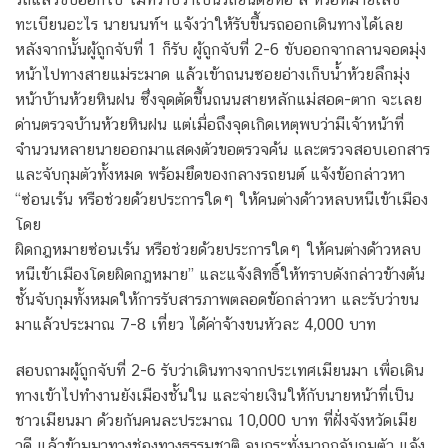
ทะเบียนอะไร นายนนท์ฯ แจ้งว่าให้รับขึ้นรถออกเดินทางได้เลย
หลังจากนั้นผู้ถูกจับที่ 1 ก็รับ ผู้ถูกจับที่ 2-6 ขับออกจากลานจอดมุ่ง
หน้าไปทางสายแม่ระมาด แล้วเข้าถนนซอยอ่างเก็บน้ำห้วยลึกมุ่ง
หน้าบ้านห้วยหินฝน ซึ่งจุดตัดขึ้นถนนสายหลักแม่สอด-ตาก จะเลย
ด่านตรวจบ้านห้วยหินฝน แต่เมื่อถึงจุดเกิดเหตุพบว่ามีเจ้าหน้าที่
จำนวนหลายนายออกมาแสดงตัวขอตรวจค้น และตรวจสอบเอกสาร
และจับกุมตัวทั้งหมด พร้อมยึดของกลางรถยนต์ แจ้งข้อกล่าวหา
“ซ่อนเร้น หรือช่วยด้วยประการใดๆ ให้คนต่างด้าวหลบหนีเข้าเมือง
โดย
ผิดกฎหมายซ่อนเร้น หรือช่วยด้วยประการใดๆ ให้คนต่างด้าวหลบ
หนีเข้าเมืองโดยผิดกฎหมาย” และแจ้งสิทธิ์ให้ทราบดังกล่าวข้างต้น
ชั้นจับกุมทั้งหมดให้การรับสารภาพตลอดข้อกล่าวหา และรับว่าขน
มาแล้วประมาณ 7-8 เที่ยว ได้ค่าจ้างขนหัวละ 4,000 บาท
สอบถามผู้ถูกจับที่ 2-6 รับว่าเดินทางจากประเทศเมียนมา เพื่อเดิน
ทางเข้าไปทำงานยังเมืองชั้นใน และจ่ายเงินให้กับนายหน้าที่เป็น
ชาวเมียนมา ด้วยกันคนละประมาณ 10,000 บาท ที่ฝั่งจังหวัดเมีย
วดี แล้วข้ามมาทางช่องทางธรรมชาติ จนกระทั่งมาถูกจับกุมตัว แจ้ง