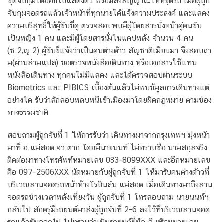
ชุดจับกุมได้ออกไปแสดงตัว พร้อมส่งสัญญาณให้หยุดรถ เมื่อผู้ถูก
จับกุมจอดรถแล้วเจ้าหน้าที่ทุกนายได้แจ้งความประสงค์ และแสดง
ความบริสุทธิ์ให้ผู้ขับขี่ดู ตรวจสอบพบมีผู้โดยสารนั่งหน้าคู่คนขับ
เป็นหญิง 1 คน และมีผู้โดยสารนั่งในแคปหลัง จำนวน 4 คน
(ช.2,ญ.2) ผู้ขับขี่แจ้งว่าเป็นคนต่างด้าว สัญชาติเมียนมา จึงสอบถา
ม(ผ่านล่ามแปล) ขอตรวจหนังสือเดินทาง หรือเอกสารใช้แทน
หนังสือเดินทาง ทุกคนไม่มีแสดง และได้ตรวจสอบผ่านระบบ
Biometrics และ PIBICS เบื้องต้นแล้วไม่พบข้มูลการเดินทางแต่
อย่างใด รับว่าลักลอบหลบหนีเข้าเมืองมาโดยผิดกฎหมาย ตามช่อง
ทางธรรมชาติ
สอบถามผู้ถูกจับที่ 1 ให้การรับว่า เดินทางมาจากกรุงเทพฯ มุ่งหน้า
มาที่ อ.แม่สอด จว.ตาก โดยมีนายนนท์ ไม่ทราบชื่อ นามสกุลจริง
ติดต่อมาทางโทรศัพท์หมายเลข 083-8099XXX และอีกหมายเลข
คือ 097-2506XXX นัดหมายกับผู้ถูกจับที่ 1 ให้มารับคนต่างด้าวที่
บริเวณลานจอดรถหน้าห้างโรบินสัน แม่สอด เมื่อเดินทางมาถึงลาน
จอดรถช่วงเวลาหลังเที่ยงวัน ผู้ถูกจับที่ 1 โทรสอบถาม นายนนท์ฯ
กลับไป สักครู่มีรถยนต์มาส่งผู้ถูกจับที่ 2-6 ลงไว้ที่บริเวณลานจอด
รถแล้วขับออกไป ไม่ทราบว่าเป็นรถยนต์ยี่ห้อ สี หรือหมายเลข