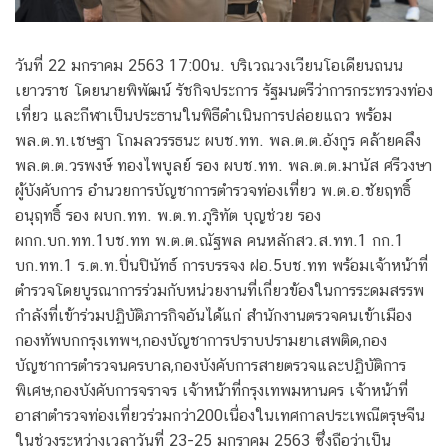
วันที่ 22 มกราคม 2563 17:00น. บริเวณวงเวียนโอเดียนถนน
เยาวราช โดยนายพิพัฒน์ รัชกิจประการ รัฐมนตรีว่าการกระทรวงท่อง
เที่ยว และกีฬาเป็นประธานในพิธีดำเนินการปล่อยแถว พร้อม
พล.ต.ท.เชษฐา โกมลวรรธนะ ผบช.ทท. พล.ต.ต.อังกูร คล้ายคลึง
พล.ต.ต.วรพงษ์ ทองไพบูลย์ รอง ผบช.ทท. พล.ต.ต.มานัส ศรีวงษา
ผู้บังคับการ อำนวยการบัญชาการตำรวจท่องเที่ยว พ.ต.อ.ชัยฤทธิ์
อนุฤทธิ์ รอง ผบก.ทท. พ.ต.ท.ภูริทัต บุญช่วย รอง
ผกก.บก.ทท.1บช.ทท พ.ต.ต.ณัฐพล คนหลักสว.ส.ทท.1 กก.1
บก.ทท.1 ร.ต.ท.ปิ่นปินัทธ์ การบรรจง ฝอ.5บช.ทท พร้อมเจ้าหน้าที่
ตำรวจโดยบูรณาการร่วมกับหน่วยงานที่เกี่ยวข้องในการระดมสรรพ
กำลังที่เข้าร่วมปฏิบัติภารกิจอันได้แก่ สำนักงานตรวจคนเข้าเมือง
กองทัพบกกรุงเทพฯ,กองบัญชาการปราบปรามยาเสพติด,กอง
บัญชาการตำรวจนครบาล,กองบังคับการสายตรวจและปฏิบัติการ
พิเศษ,กองบังคับการจราจร เจ้าหน้าที่กรุงเทพมหานคร เจ้าหน้าที่
อาสาตำรวจท่องเที่ยวร่วมกว่า200เนื่องในเทศกาลประเพณีตรุษจีน
ในช่วงระหว่างเวลาวันที่ 23-25 มกราคม 2563 ซึ่งถือว่าเป็น