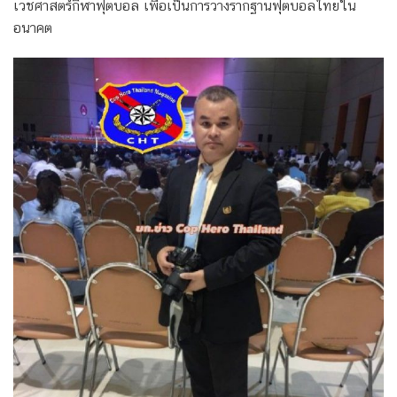
เวชศาสตร์กีฬาฟุตบอล เพื่อเป็นการวางรากฐานฟุตบอลไทยใน
อนาคต