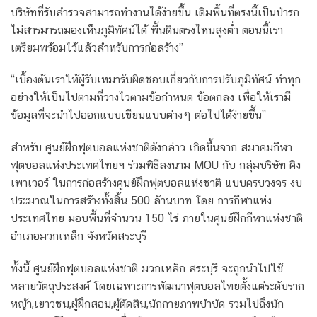
บริษัทที่รับสำรวจสามารถทำงานได้ง่ายขึ้น เดิมพื้นที่ตรงนี้เป็นป่ารก
ไม่สารมารถมองเห็นภูมิทัศน์ได้ พื้นดินตรงไหนสูงต่ำ ตอนนี้เรา
เตรียมพร้อมไว้แล้วสำหรับการก่อสร้าง”
“เบื้องต้นเราให้ผู้รับเหมารับผิดชอบเกี่ยวกับการปรับภูมิทัศน์ ทำทุก
อย่างให้เป็นไปตามที่วางไวตามข้อกำหนด ข้อตกลง เพื่อให้เรามี
ข้อมูลที่จะนำไปออกแบบเขียนแบบต่างๆ ต่อไปได้ง่ายขึ้น”
สำหรับ ศูนย์ฝึกฟุตบอลแห่งชาติดังกล่าว เกิดขึ้นจาก สมาคมกีฬา
ฟุตบอลแห่งประเทศไทยฯ ร่วมพิธีลงนาม MOU กับ กลุ่มบริษัท คิง
เพาเวอร์ ในการก่อสร้างศูนย์ฝึกฟุตบอลแห่งชาติ แบบครบวงจร งบ
ประมาณในการสร้างทั้งสิ้น 500 ล้านบาท โดย การกีฬาแห่ง
ประเทศไทย มอบพื้นที่จำนวน 150 ไร่ ภายในศูนย์ฝึกกีฬาแห่งชาติ
อำเภอมวกเหล็ก จังหวัดสระบุรี
ทั้งนี้ ศูนย์ฝึกฟุตบอลแห่งชาติ มวกเหล็ก สระบุรี จะถูกนำไปใช้
หลายวัตถุประสงค์ โดยเฉพาะการพัฒนาฟุตบอลไทยตั้งแต่ระดับราก
หญ้า,เยาวชน,ผู้ฝึกสอน,ผู้ตัดสิน,นักกายภาพบำบัด รวมไปถึงนัก