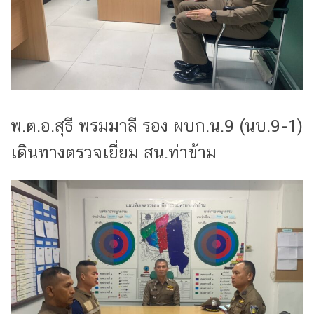
พ.ต.อ.สุธี พรมมาลี รอง ผบก.น.9 (นบ.9-1)
เดินทางตรวจเยี่ยม สน.ท่าข้าม