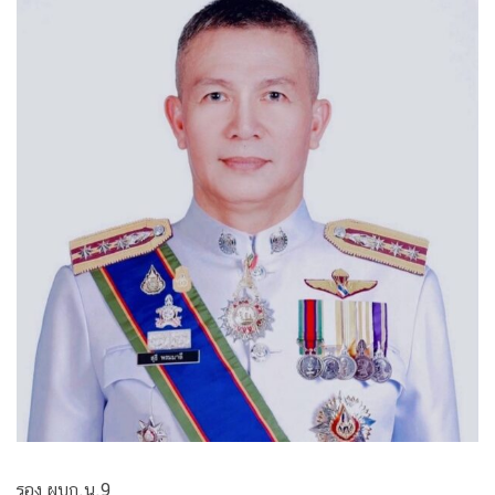
รอง ผบก.น.9