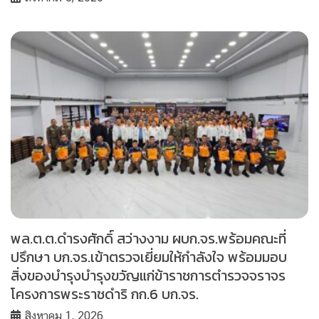
พล.ต.ต.ดำรงศักดิ์ สว่างงาม ผบก.จร.พร้อมคณะที่
ปรึกษา บก.จร.เข้าตรวจเยี่ยมให้กำลังใจ พร้อมมอบ
สิ่งของบำรุงบำรุงขวัญแก่ข้าราชการตำรวจจราจร
โครงการพระราชดำริ กก.6 บก.จร.
สิงหาคม 1, 2026