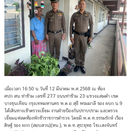
เมื่อเวลา 16:50 น.วันที่ 12 มีนาคม พ.ศ.2568 ณ ห้อง
ศปก.สน.ท่าข้าม เลขที่ 277 ถนนท่าข้าม 23 แขวงแสมดำ เขต
บางขุนเทียน กรุงเทพมหานคร พ.ต.อ.สุธี พรมมาลี รอง ผบก.น.9
ได้เดินทางเข้าตรวจเยี่ยม งานฝ่ายป้องกันปราบปราม และตรวจ
เยี่ยมแฟลตห้องพักข้าราชการตำรวจ โดยมี พ.ต.ท.ธรรมรักษ์ เรือง
ดิษฐ์ รอง ผกก.(สอบสวน)(หน.), พ.ต.ท.สุระยุทธ ไขเเสงจันทร์