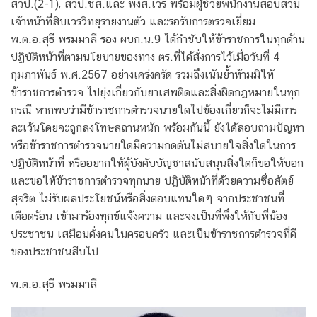
สวป.(2-1), สวป.ชส.และ พงส.เวร พร้อมผู้ช่วยพนักงานสอบสวน
เจ้าหน้าที่สิบเวรวิทยุรายงานตัว และรอรับการตรวจเยี่ยม
พ.ต.อ.สุธี พรมมาลี รอง ผบก.น.9 ได้กำชับให้ข้าราชการในทุกด้าน
ปฏิบัติหน้าที่ตามนโยบายของทาง ตร.ที่ได้สั่งการไว้เมื่อวันที่ 4
กุมภาพันธ์ พ.ศ.2567 อย่างเคร่งครัด รวมถึงเน้นย้ำห้ามมิให้
ข้าราชการตำรวจ ไปยุ่งเกี่ยวกับยาเสพติดและสิ่งผิดกฏหมายในทุก
กรณี หากพบว่ามีข้าราชการตำรวจนายใดไปข้องเกี่ยวก็จะไม่มีการ
ละเว้นโดยจะถูกลงโทษสถานหนัก พร้อมกันนี้ ยังได้สอบถามปัญหา
หรือข้าราชการตำรวจนายใดมีความกดดันไม่สบายใจสิ่งใดในการ
ปฏิบัติหน้าที่ หรืออยากให้ผู้บังคับบัญชาสนับสนุนสิ่งใดก็ขอให้บอก
และขอให้ข้าราชการตำรวจทุกนาย ปฏิบัติหน้าที่ด้วยความซื่อสัตย์
สุจริต ไม่รับผลประโยชน์หรือสิ่งตอบแทนใดๆ จากประชาชนที่
เดือดร้อน เข้ามาร้องทุกข์แจ้งความ และจงเป็นที่พึ่งให้กับพี่น้อง
ประชาชน เสมือนดั่งคนในครอบครัว และเป็นข้าราชการตำรวจที่ดี
ของประชาชนสืบไป
พ.ต.อ.สุธี พรมมาลี