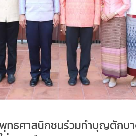
นำพุทธศาสนิกชนร่วมทำบุญตักบ