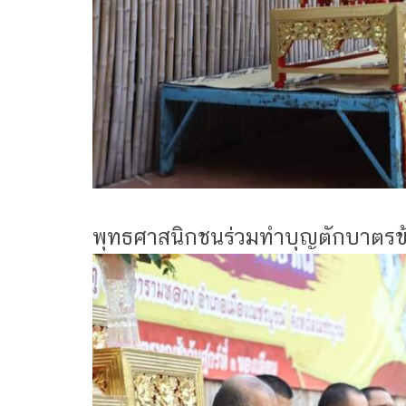
พุทธศาสนิกชนร่วมทำบุญตักบาตรข้า