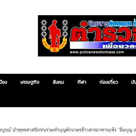
Police News
มือง
เศรษฐกิจ
สังคม
กีฬา
ท่องเที่ยว
บั
ชรบูรณ์ นำพุทธศาสนิกชนร่วมทำบุญตักบาตรข้าวสารอาหารแห้ง “อิ่มบุญ ส