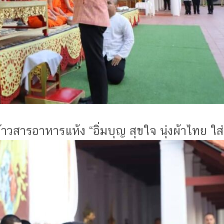
วสารอาหารแห้ง “อิ่มบุญ สุขใจ นุ่งผ้าไทย ใส