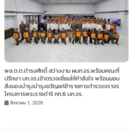
พล.ต.ต.ดำรงศักดิ์ สว่างงาม ผบก.จร.พร้อมคณะที่
ปรึกษา บก.จร.เข้าตรวจเยี่ยมให้กำลังใจ พร้อมมอบ
สิ่งของบำรุงบำรุงขวัญแก่ข้าราชการตำรวจจราจร
โครงการพระราชดำริ กก.6 บก.จร.
สิงหาคม 1, 2026