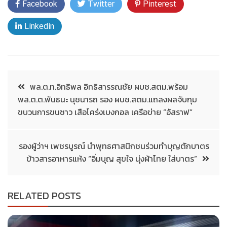
Facebook
Twitter
Pinterest
Linkedin
พล.ต.ท.อิทธิพล อิทธิสารรณชัย ผบช.สตม.พร้อม
พล.ต.ต.พันธนะ นุชนารถ รอง ผบช.สตม.แถลงผลจับกุม
ขบวนการขนชาว เสือโคร่งเบงกอล เครือข่าย “อัสราฟ”
รองผู้ว่าฯ เพชรบูรณ์ นำพุทธศาสนิกชนร่วมทำบุญตักบาตร
ข้าวสารอาหารแห้ง “อิ่มบุญ สุขใจ นุ่งผ้าไทย ใส่บาตร”
RELATED POSTS