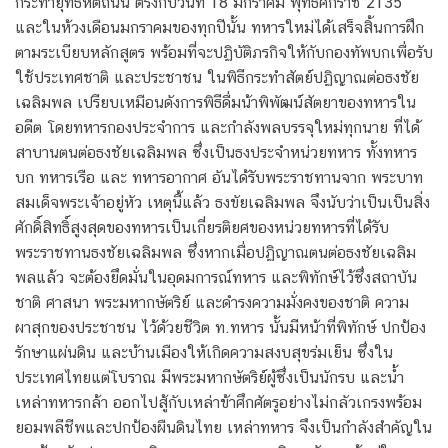
กระทำยุทธหัตถีนั้น ตรงกับวันที่ 18 มกราคม พุทธศักราช 2135
และในห้วงเดือนมกราคมของทุกปีนั้น ทหารใหม่ได้เสร็จสิ้นการฝึก
ตามระเบียบหลักสูตร พร้อมที่จะปฏิบัติภรกิจให้กับกองทัพบกเพื่อรับ
ใช้ประเทศชาติ และประชาชน ในพิธีกระทำสัตย์ปฏิญาณต่อธงชัย
เฉลิมพล เปรียบเหมือนดังการพิธีดื่มน้าพิพัฒน์สัตยาของทหารใน
อดีต โดยทหารกองประจำการ และกำลังพลบรรจุใหม่ทุกนาย ที่ได้
สาบานตนต่อธงชัยเฉลิมพล ซึ่งเป็นธงประจำหน่วยทหาร ทั้งทหาร
บก ทหารเรือ และ ทหารอากาศ อันได้รับพระราชทานจาก พระบาท
สมเด็จพระเจ้าอยู่หัว เหตุนี้แล้ว ธงขัยเฉลิมพล จึงนับว่าเป็นเป็นสิ่ง
ศักดิ์สิทธิ์สูงสุดของทหารเป็นเกี่ยรติยศของหน่วยทหารที่ได้รับ
พระราชทานธงชัยเฉลิมพล ซึ่งหากเมื่อปฏิญาณตนต่อธงชัยเฉลิม
พลแล้ว จะต้องยึดมั่นในอุดมการณ์ทหาร และพิทักษ์ไว้ซึ่งสถาบัน
ชาติ ศาสนา พระมหากษัตริย์ และดำรงความมั่งคงของชาติ ความ
ผาสุกของประชาชน ไว้ด้วยชีวิต ท.ทหาร นั้นมีหน้าที่พิทักษ์ ปกป้อง
รักษาแผ่นดิน และบ้านเมืองให้เกิดความสงบสุขร่มเย็น ซึ่งใน
ประเทศไทยแต่โบราณ มีพระมหากษัตริย์ผู้ซึ่งเป็นนักรบ และน้ำ
เหล่าทหารกล้า ออกไปสู้กับเหล่าข้าศึกศัตรูอย่างไม่กลัวเกรงพร้อม
ยอมพลีชีพและปกป้องผืนดินไทย เหล่าทหาร จึงเป็นกำลังสำคัญใน