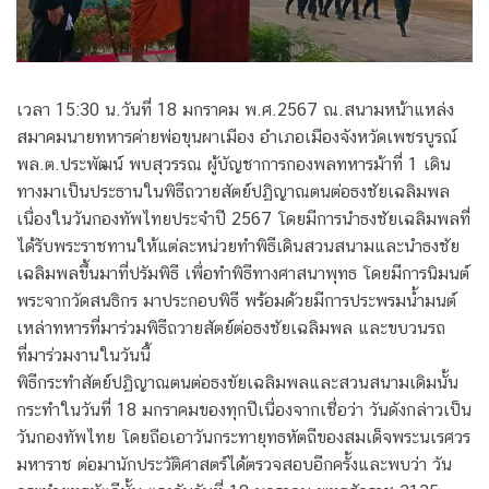
เวลา 15:30 น.วันที่ 18 มกราคม พ.ศ.2567 ณ.สนามหน้าแหล่ง
สมาคมนายทหารค่ายพ่อขุนผาเมือง อำเภอเมืองจังหวัดเพชรบูรณ์
พล.ต.ประพัฒน์ พบสุวรรณ ผู้บัญชาการกองพลทหารม้าที่ 1 เดิน
ทางมาเป็นประธานในพิธีถวายสัตย์ปฏิญาณตนต่อธงชัยเฉลิมพล
เนื่องในวันกองทัพไทยประจำปี 2567 โดยมีการนำธงชัยเฉลิมพลที่
ได้รับพระราชทานให้แต่ละหน่วยทำพิธีเดินสวนสนามและนำธงชัย
เฉลิมพลขึ้นมาที่ปรัมพิธี เพื่อทำพิธีทางศาสนาพุทธ โดยมีการนิมนต์
พระจากวัดสนธิกร มาประกอบพิธี พร้อมด้วยมีการประพรมน้ำมนต์
เหล่าทหารที่มาร่วมพิธีถวายสัตย์ต่อธงชัยเฉลิมพล และขบวนรถ
ที่มาร่วมงานในวันนี้
พิธีกระทำสัตย์ปฏิญาณตนต่อธงขัยเฉลิมพลและสวนสนามเดิมนั้น
กระทำในวันที่ 18 มกราคมของทุกปีเนื่องจากเชื่อว่า วันดังกล่าวเป็น
วันกองทัพไทย โดยถือเอาวันกระทายุทธหัตถีของสมเด็จพระนเรศวร
มหาราช ต่อมานักประวัติศาสตร์ได้ตรวจสอบอีกครั้งและพบว่า วัน