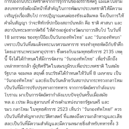
การป้องกันประเทศชาติจากการรุกรานของอริราชศัตรู แม้แต่ในยาม
สงบทหารยังต้องมีหน้าที่สำคัญในการพัฒนาประเทศชาติให้มีความ
เจริญรุ่งเรื่องสืบไป การปฏิญาณตนต่อธงชัยเฉลิมพล จึงเป็นการให้
คำมั่นสัญญา ว่าจะพิทักษ์ปกป้องสถาบันหลัก คือ ชาติ ศาสนา และ
สถาบันพระมหากษัตริย์ ให้ดำรงอยู่อย่างวัฒนาถาวรสืบไป ในวันที่
18 มกราคม ของทุกปีถือเป็นวันกองทัพไทย” และ “วันกองทัพบก”
เพราะเป็นวันที่สมเด็จพระนเรศวรมหาราช ทรงทำยุทธหัตถีกับข้าศึก
โดยเอาชนะพระมหาอุปราชา ซึ่งตรงกับแรมพุทธศักราช 2135 เหตุ
นี้ จึงได้ได้กำหนดให้มีการจัดงาน “วันกองทัพไทย” เพื่อรำลึกถึง
เหล่าทหารกล้า ผู้อุทิศชีวิตในสมรภูมิรบเพื่อประเทศชาติ ในสมัย
รัฐบาล จอมพล สฤษดิ์ ธนะรัชต์ได้กำหนดให้วันที่ 8 เมษายน เป็น
“วันกองทัพไทย” และยังเป็นวันคล้ายวันสถาปนากระทรวงกลาโหม
เป็นวันที่มีการปรับปรุงทางการทหาร จากการจัดอัตรากำลังแบบ
โบราณ มาเป็นการจัดอัตรากำลังแบบปัจจุบันครั้นเมื่อสมัย
พล.อ.เปรม ติณสูลานนท์ ดำรงตำแหน่งนายกรัฐมนตรี และ
รมว.กลาโหม ในพุทธศักราช 2523 เห็นว่า “วันกองทัพไทย!” ควร
เป็นวันที่สำคัญทางประวัติศาสตร์ ที่แสดงถึงความกล้าหาญและเสีย
สละเป็นวันที่มีความสำคัญและมีความหมายยิ่งสำหรับทหารทั้ง 3