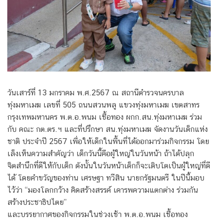
วันเสาร์ที่ 13 มกราคม พ.ศ.2567 ณ สถานีตำรวจนครบาล
ทุ่งมหาเมฆ เลขที่ 505 ถนนสวนพลู แขวงทุ่งมหาเมฆ เขตสาทร
กรุงเทพมหานคร พ.ต.อ.พนม เชื้อทอง ผกก.สน.ทุ่งมหาเมฆ ร่วม
กับ คณะ กต.ตร.ฯ และที่ปรึกษา สน.ทุ่งมหาเมฆ จัดงานวันเด็กแห่ง
ชาติ ประจำปี 2567 เพื่อให้เด็กในพื้นที่ได้ออกมาร่วมกิจกรรม โดย
เล็งเห็นความสำคัญว่า เด็กวันนี้คือผู้ใหญ่ในวันหน้า ถ้าได้ปลุก
จิตสำนึกที่ดีให้กับเด็ก ดังนั้นในวันหน้าเด็กก็จะเติบโตเป็นผู้ใหญ่ที่ดี
ได้ โดยคำขวัญของท่าน เศรษฐา ทวีสิน นายกรัฐมนตรี ในปีนี้มอบ
ไว้ว่า “มองโลกกว้าง คิดสร้างสรรค์ เคารพความแตกต่าง ร่วมกัน
สร้างประชาธิปไตย”
และบรรยากาศของกิจกรรมในช่วงเช้า พ.ต.อ.พนม เชื้อทอง