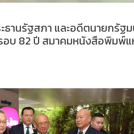
ะธานรัฐสภา และอดีตนายกรัฐมน
อบ 82 ปี สมาคมหนังสือพิมพ์