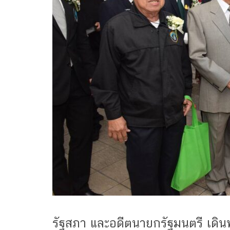
รัฐสภา และอดีตนายกรัฐมนตรี เดิ