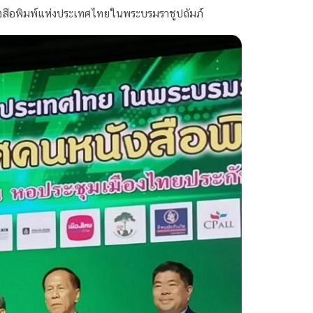
งสือพิมพ์แห่งประเทศไทยในพระบรมราชูปถัมภ์