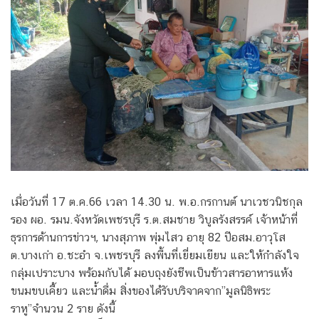
เมื่อวันที่ 17 ต.ค.66 เวลา 14.30 น. พ.อ.กรกานต์ นาเวชวนิชกุล
รอง ผอ. รมน.จังหวัดเพชรบุรี ร.ต.สมชาย วิบูลรังสรรค์ เจ้าหน้าที่
ธุรการด้านการข่าวฯ, นางสุภาพ พุ่มไสว อายุ 82 ปีอสม.อาวุโส
ต.บางเก่า อ.ชะอำ จ.เพชรบุรี ลงพื้นที่เยี่ยมเยียน และให้กำลังใจ
กลุ่มเปราะบาง พร้อมกับได้ มอบถุงยังชีพเป็นข้าวสารอาหารแห้ง
ขนมขบเคี้ยว และน้ำดื่ม สิ่งของได้รับบริจาคจาก”มูลนิธิพระ
ราหู”จำนวน 2 ราย ดังนี้