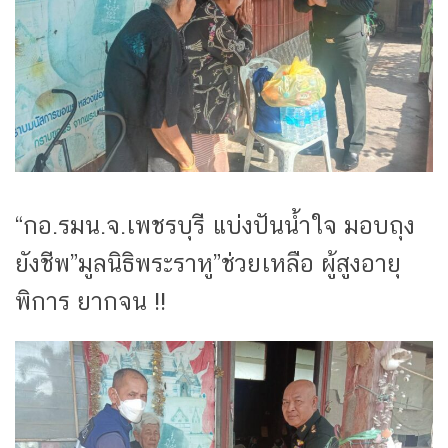
“กอ.รมน.จ.เพชรบุรี แบ่งปันน้ำใจ มอบถุง
ยังชีพ”มูลนิธิพระราหู”ช่วยเหลือ ผู้สูงอายุ
พิการ ยากจน !!