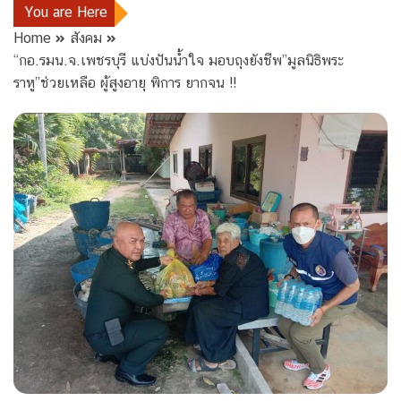
You are Here
Home
สังคม
“กอ.รมน.จ.เพชรบุรี แบ่งปันน้ำใจ มอบถุงยังชีพ”มูลนิธิพระ
ราหู”ช่วยเหลือ ผู้สูงอายุ พิการ ยากจน !!