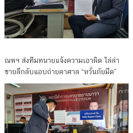
ณพฯ ส่งทีมทนายแจ้งความเอาผิด ไล่ล่า
ชายลึกลับแอบถ่ายคาศาล “หวั่นภัยมืด”