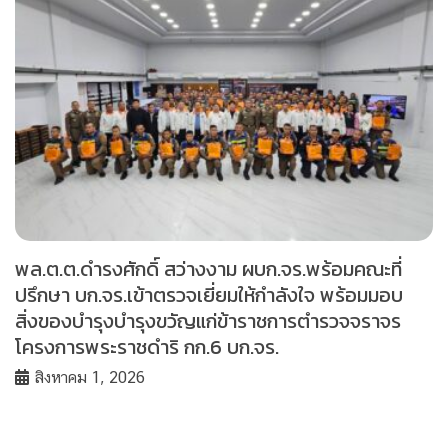
พล.ต.ต.ดำรงศักดิ์ สว่างงาม ผบก.จร.พร้อมคณะที่
ปรึกษา บก.จร.เข้าตรวจเยี่ยมให้กำลังใจ พร้อมมอบ
สิ่งของบำรุงบำรุงขวัญแก่ข้าราชการตำรวจจราจร
โครงการพระราชดำริ กก.6 บก.จร.
สิงหาคม 1, 2026