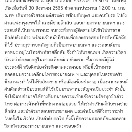
ไกล่เกลี่ยข้อพิพาท ณ ศูนย์ไกลเกลี่ย ช่วงเวลา 13:30 น. โดยเหตุ
เกิดเมื่อวันที่ 30 สิงหาคม 2565 ช่วงเวลาประมาณ 12:00 น. นาย
ณพฯ เดินทางด้วยรถยนต์ส่วนตัว พร้อมกับบุตร และคนขับรถ ไปยัง
ศาลแพ่งกรุงเทพใต้ และมีชายลึกลับ แอบถ่ายภาพนายณพฯ และ
รถยนต์ที่เป็นยานพาหนะ จนกระทั่งทางผู้ติดตามได้เข้าไปหาชาย
ลึกลับดังกล่าว พร้อมเจ้าหน้าที่ศาลเพื่อขอตรวจสอบโทรศัพท์มือถึอ
ที่ใช้ ปรากฏว่าพบหลักฐานที่เป็นภาพนายณพฯ และรถยนต์ยาน
พาหนะ อยู่ในโทรศัพท์ชายลึกลับ จึงทำให้นายณพฯ เกิดความวิตก
กังวลว่าต้องตกอยู่ในภาวะเสี่ยงต่อภยันตราย ซึ่งอาจจะมีผู้ไม่
ประสงค์ดี หรือคิดปองร้ายติดตามสะกดรอย หรือชี้เป้าหมาย
สอดแนมความเคลื่อนไหวของนายณพ ฯ และบุคคลในครอบครัว
ซึ่งอาจจะทำให้ได้รับอันตราย หรือเดือดร้อนรำคาญ เนื่องจากรถยนต์
คันดังกล่าวเป็นรถยนต์ที่ใช้เป็นยานพาหนะสัญจรเป็นประจำ ดังนั้น
จึงได้มอบอำนาจให้ทางทีมทนายความเข้าแจ้งความร้องทุกข์กล่าว
โทษ ต่อทางเจ้าหน้าที่พนักงานสอบสวน ให้เร่งดำเนินคดีกับทางชาย
ลึกลับ และนำตัวมาสอบสวนขยายผล และดำเนินคดีถึงการกระทำ
ในครั้งในเร็ววัน เป็นลำดับต่อไป ทั้งนี้เพื่อความปลอดภัยและคลาย
วิตกกังวลของทางนายณพฯ และครอบครัว