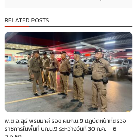
RELATED POSTS
พ.ต.อ.สุธี พรมมาลี รอง ผบก.น.9 ปฏิบัติหน้าที่ตรวจ
ราชการในพื้นที่ บก.น.9 ระหว่างวันที่ 30 ก.ค. – 6
ส.ค.69