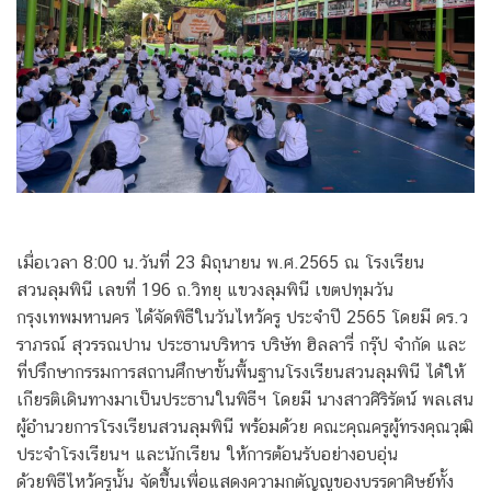
เมื่อเวลา 8:00 น.วันที่ 23 มิถุนายน พ.ศ.2565 ณ โรงเรียน
สวนลุมพินี เลขที่ 196 ถ.วิทยุ แขวงลุมพินี เขตปทุมวัน
กรุงเทพมหานคร ได้จัดพิธีในวันไหว้ครู ประจำปี 2565 โดยมี ดร.ว
ราภรณ์ สุวรรณปาน ประธานบริหาร บริษัท ฮิลลารี่ กรุ๊ป จำกัด และ
ที่ปรึกษากรรมการสถานศึกษาขั้นพื้นฐานโรงเรียนสวนลุมพินี ได้ให้
เกียรติเดินทางมาเป็นประธานในพิธีฯ โดยมี นางสาวศิริรัตน์ พลเสน
ผู้อำนวยการโรงเรียนสวนลุมพินี พร้อมด้วย คณะคุณครูผู้ทรงคุณวุฒิ
ประจำโรงเรียนฯ และนักเรียน ให้การต้อนรับอย่างอบอุ่น
ด้วยพิธีไหว้ครูนั้น จัดขึ้นเพื่อแสดงความกตัญญูของบรรดาศิษย์ทั้ง