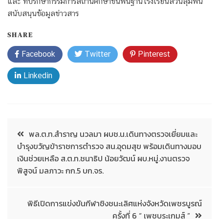
และ ที่ปรึกษากรรมการสถานศึกษาขั้นพื้นฐานโรงเรียนสวนลุมพินี
สนับสนุนข้อมูลข่าวสาร
SHARE
Facebook
Twitter
Pinterest
Linkedin
พล.ต.ท.สำราญ นวลมา ผบช.น.เดินทางตรวจเยี่ยมและ
บำรุงขวัญข้าราชการตำรวจ สน.อุดมสุข พร้อมเดินทางมอบ
เงินช่วยเหลือ ส.ต.ท.ชนาธิป น้อยวัฒน์ ผบ.หมู่.งานตรวจ
พิสูจน์ มลภาวะ กก.5 บก.จร.
พิธีเปิดการแข่งขันกีฬาชิงชนะเลิศแห่งจังหวัดเพชรบูรณ์
ครั้งที่ 6 “ เพชบุระเกมส์ ”