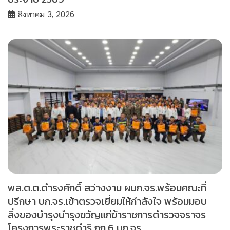
สิงหาคม 3, 2026
พล.ต.ต.ดำรงศักดิ์ สว่างงาม ผบก.จร.พร้อมคณะที่
ปรึกษา บก.จร.เข้าตรวจเยี่ยมให้กำลังใจ พร้อมมอบ
สิ่งของบำรุงบำรุงขวัญแก่ข้าราชการตำรวจจราจร
โครงการพระราชดำริ กก.6 บก.จร.