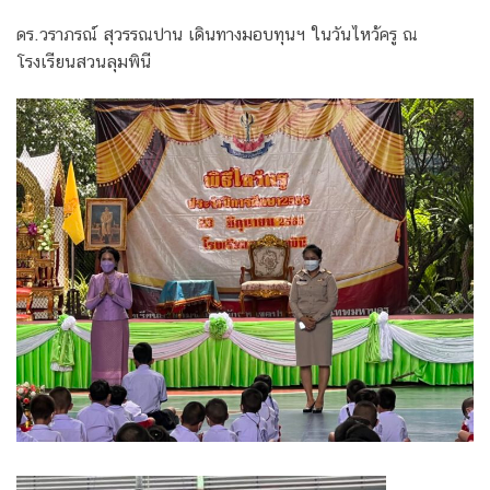
ดร.วราภรณ์ สุวรรณปาน เดินทางมอบทุนฯ ในวันไหว้ครู ณ
โรงเรียนสวนลุมพินี