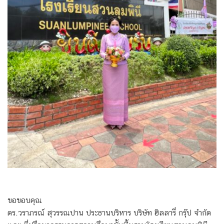
ขอขอบคุณ
ดร.วราภรณ์ สุวรรณปาน ประธานบริหาร บริษัท ฮิลลารี่ กรุ๊ป จำกัด