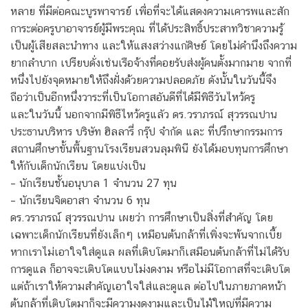
หลาย ที่มีต่อคณะบูรพาจารย์ เพื่อที่จะได้แสดงความเคารพและสัก
การะต่อครูบาอาจารย์ผู้มีพระคุณ ที่ได้ประสิทธิ์ประสาทวิชาความรู้
เป็นผู้เสียสละนำทาง และให้แสงสว่างแก่ศิษย์ โดยไม่คำนึงถึงความ
ยากลำบาก เปรียบดั่งเช่นเรือจ้างที่คอยรับส่งผู้คนตั้งมากมาย จากที่
หนึ่งไปยังจุดหมายให้ถึงฝั่งด้วยความปลอดภัย ดังนั้นในวันนี้จึง
ถือว่าเป็นอีกหนึ่งวาระที่เป็นโอกาสอันดีที่ได้มีพิธีวันไหว้ครู
และในวันนี้ นอกจากมีพิธีไหว้ครูแลัว ดร.วราภรณ์ สุวรรณปาน
ประธานบริหาร บริษัท ฮิลลารี่ กรุ๊ป จำกัด และ ที่ปรึกษากรรมการ
สถานศึกษาขั้นพื้นฐานโรงเรียนสวนลุมพินี ยังได้มอบทุนการศึกษา
ให้กับเด็กนักเรียน โดยแบ่งเป็น
– นักเรียนชั้นอนุบาล 1 จำนวน 27 ทุน
– นักเรียนจิตอาสา จำนวน 6 ทุน
ดร.วราภรณ์ สุวรรณปาน เผยว่า การศึกษาเป็นสิ่งที่สำคัญ โดย
เฉพาะเด็กนักเรียนที่ยังเล็กๆ เหมือนต้นกล้าที่เพิ่งจะพ้นจากเบี้ย
หากเราไม่เอาใจใส่ดูแล ผลที่เติบโตมาก็เสมือนต้นกล้าที่ไม่ได้รับ
การดูแล ก็อาจจะเติบโตแบบไม่งดงาม หรือไม่มีโอกาสที่จะเติบโต
แต่ถ้าเราให้ความสำคัญเอาใจใส่และดูแล ต่อไปในภายภาคหน้า
ต้นกล้าที่เติบโตมาก็จะมีความงดงามและเป็นไม้ใหญ่ที่มีความ