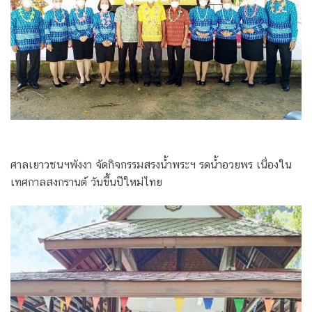
ศาลเยาวชนฯพังงา จัดกิจกรรมสรงน้ำพระฯ รดน้ำอวยพร เนื่องใน
เทศกาลสงกรานต์ วันขึ้นปีใหม่ไทย