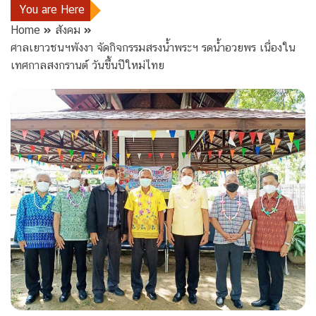
You are Here
Home
สังคม
ศาลเยาวชนฯพังงา จัดกิจกรรมสรงน้ำพระฯ รดน้ำอวยพร เนื่องใน
เทศกาลสงกรานต์ วันขึ้นปีใหม่ไทย