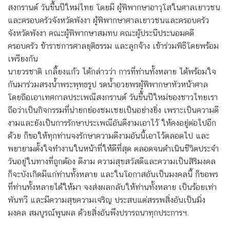
สงกรานต์ วันขึ้นปีใหม่ไทย โดยมี ผู้พิพากษาอาวุโสในศาลเยาวชน
และครอบครัวจังหวัดพังงา ผู้พิพากษาศาลเยาวชนและครอบครัว
จังหวัดพังงา คณะผู้พิพากษาสมทบ คณะผู้ประนีประนอมคดี
ครอบครัว ข้าราชการศาลยุติธรรม และลูกจ้าง เข้าร่วมพิธีโดยพร้อม
เพรียงกัน
นายวรชาติ เกลี้ยงแก้ว ได้กล่าวว่า การที่ท่านทั้งหลาย ได้พร้อมใจ
กันมาร่วมสรงน้ำพระพุทธรูป รดน้ำอวยพรผู้พิพากษาหัวหน้าศาล
โดยถือเอาเทศกาลประเพณีสงกรานต์ วันขึ้นปีใหม่ของชาวไทยเรา
ถือว่าเป็นกิจกรรมที่น่ายกย่องชมเชยเป็นอย่างยิ่ง เพราะเป็นความดี
งามและยังเป็นการรักษาประเพณีอันดีงามเอาไว้ ให้คงอยู่ต่อไปอีก
ด้วย ก็ขอให้ทุกท่านจงรักษาความดีงามอันนี้เอาไว้ตลอดไป และ
พยายามตั้งใจทำงานในหน้าที่ให้ดีที่สุด ตลอดจนดำเนินชีวิตประจำ
วันอยู่ในทางที่ถูกต้อง ดีงาม ความสุขสวัสดีและความเป็นสิริมงคล
ก็จะบังเกิดมีแก่ท่านทั้งหลาย และในโอกาสอันเป็นมงคลนี้ ก็ขอพร
ที่ท่านทั้งหลายได้ให้มา จงส่งผลกลับให้ท่านทั้งหลาย เป็นร้อยเท่า
พันทวี และมีความสุขความเจริญ ประสบแต่สรรพสิ่งอันเป็นมิ่ง
มงคล สมบูรณ์พูนผล ด้วยสิ่งอันพึงปรารถนาทุกประการฯ.