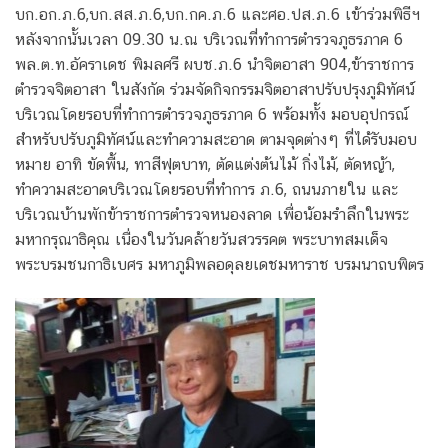
บก.อก.ภ.6,บก.สส.ภ.6,บก.กค.ภ.6 และศอ.ปส.ภ.6 เข้าร่วมพิธีฯ
หลังจากนั้นเวลา 09.30 น.ณ บริเวณที่ทำการตำรวจภูธรภาค 6
พล.ต.ท.อัคราเดช พิมลศรี ผบช.ภ.6​ นำจิตอาสา 904,ข้าราชการ
ตำรวจจิตอาสา​ ในสังกัด ร่วมจัดกิจกรรมจิตอาสาปรับปรุงภูมิทัศน์​
บริเวณโดยรอบที่ทำการตำรวจภูธรภาค 6​ พร้อมทั้ง มอบอุปกรณ์
สำห​รับ​ปรับภูมิทัศน์และทำความสะอาด ตามจุดต่างๆ​ ที่ได้รับมอบ
หมาย อาทิ​ ขัดพื้น, ทาสีฟุตบาท, ตัดแต่งต้นไม้​ กิ่งไม้, ตัดหญ้า,
ทำความสะอาดบริเวณโดยรอบที่ทำการ​ ภ.6, ถนนภายใน​ และ
บริเวณบ้านพักข้าราชการตำรวจหนองลาด เพื่อน้อมรำลึกในพระ
มหากรุณาธิคุณ เนื่องในวันคล้ายวันสวรรคต พระบาทสมเด็จ
พระบรมชนกาธิเบศร มหาภูมิพลอดุลยเดชมหาราช บรมนาถบพิตร