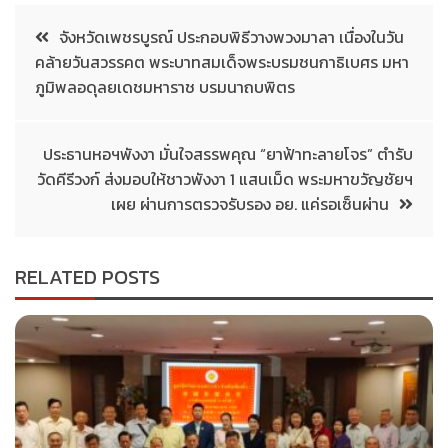
จังหวัดเพชรบูรณ์ ประกอบพิธีวางพวงมาลา เนื่องในวัน
คล้ายวันสวรรคต พระบาทสมเด็จพระบรมชนกาธิเบศร มหา
ภูมิพลอดุลยเดชมหาราช บรมนาถบพิตร
ประธานหอฯพังงา มั่นใจสรรพคุณ “ยาฟ้าทะลายโจร” ตำรับ
วัดคีรีวงก์ ส่งมอบให้ชาวพังงา 1 แสนเม็ด พระมหาขวัญชัยฯ
เผย ผ่านการตรวจรับรอง อย. แค่รอเซ็นผ่าน
RELATED POSTS