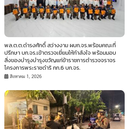
พล.ต.ต.ดำรงศักดิ์ สว่างงาม ผบก.จร.พร้อมคณะที่
ปรึกษา บก.จร.เข้าตรวจเยี่ยมให้กำลังใจ พร้อมมอบ
สิ่งของบำรุงบำรุงขวัญแก่ข้าราชการตำรวจจราจร
โครงการพระราชดำริ กก.6 บก.จร.
สิงหาคม 1, 2026