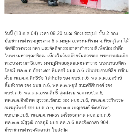
วันนี้ (13 ต.ค.64) เวลา 08.20 น.ณ ห้องประชุม1 ชั้น 2 กอง
บัญชาการตำรวจภูธรภาค 6 ต.มะตูม อ.พรหมพิราม จ.พิษณุโลก ได้
จัดพิธีวางพวงมาลา และจัดกิจกรรมอาสาทำความดีเพื่อน้อมรำลึก
ในพระมหากรุณาธิคุณ เนื่องในวันคล้ายวันสวรรคต พระบาทสมเด็จ
พระบรมชนกาธิเบศร มหาภูมิพลอดุลยเดชมหาราช บรมนาถบพิตร
โดยมี พล.ต.ท.อัคราเดช พิมลศรี ผบช.ภ.6 เป็นประธานพิธีฯ พร้อม
ด้วย พล.ต.ต.สิทธิชัย โล่กันภัย รอง ผบช.ภ.6, พล.ต.ต.เอกรักษ์
ลิ้มสังกาศ รอง ผบช.ภ.6, พล.ต.ต.พยูห์ ธนะศรีสืบวงศ์ รอง
ผบช.ภ.6, พล.ต.ต.อรรถสิทธิ์ สุดสงวน รอง ผบช.ภ.6,
พล.ต.ต.อิทธิพล สุวรรณวัฒนะ รอง ผบช.ภ.6, พล.ต.ต.ระวีพรรษ
อมรมุนีพงศ์ รอง ผบช.ภ.6, พล.ต.ต.เบญจรงค์ รัตนบัวพา
ผบก.กค.ภ.6, พล.ต.ต.พงศธร เครียดธฤมาล ผบก.อก.ภ.6,
พล.ต.ต.ณัฐวุฒิ ภาคภูมิ ผบก.สส.ภ.6 และจิตอาสา 904,
ข้าราชการตำรวจจิตอาสา​ ในสังกัด