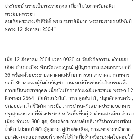
ประ​โยชน์ ถวายเป็นพระราชกุศล เนื่องในโอกาสวันเฉลิม
พระชนมพรรษา​
สมเด็จพระนางเจ้าสิริกิติ์ พระบรมราช​ินีนาถ พระบรมราชชนนีพันปี
หลวง​ 12 สิงหาคม 2564​”
เมื่อ 12 สิงหาคม 2564 เวลา 0930 ณ วัดสังกิจจาราม ตำบล​สะ
เดียง อำเภอเมือง จังหวัดเพชร​บูรณ์​ ผู้บัญชาการมณฑลทหารบกที่
36 พร้อมด้วยประ​ธานสมาคมแม่บ้านทหารบก สาขามณ ฑลทหาร
บกที่ 36 นำคณะผู้บังคับบัญชา , คณะแม่บ้าน​ร่วมจัดกิจกรรมเพื่อ
ถวายเป็นพระราชกุศล เนื่องในโอกาสวันเฉลิมพระชนม พรรษา 12
สิงหาคม 2564 “มีแล้วแบ่งปัน”, การปลูกต้นไม้ , ปลูกผักสวนครัว ,
ปล่อยปลา ,ไถ่ชีวิตโค-กระบือ​ , การนำรถครัวสนามประกอบอาหาร
ปรุงสุกแจกจ่ายพี่น้องประชาชน ในพื้นที่หมู่ 2 ตำบลสะเดียง อำเภอ
เมือง​ จำนวน 300 ชุด​, จ้ด​รถจักรยานยนต์เดลิเวอรี่นำอาหารพร้อม
น้ำดื่ม ไปมอบให้กับผู้สูงอายุ, ผู้ป่วยติดเตียง, การแจกจ่ายหน้ากาก
อนามัย/เจลแอลกอฮอล์​ รวมทั้งได้​นำเสื้อผ้าเครื่อง​นุ่งห่มไปมอบให้