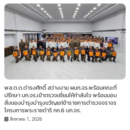
พล.ต.ต.ดำรงศักดิ์ สว่างงาม ผบก.จร.พร้อมคณะที่
ปรึกษา บก.จร.เข้าตรวจเยี่ยมให้กำลังใจ พร้อมมอบ
สิ่งของบำรุงบำรุงขวัญแก่ข้าราชการตำรวจจราจร
โครงการพระราชดำริ กก.6 บก.จร.
สิงหาคม 1, 2026