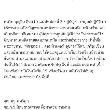
พลโท บุญยืน อินกว่าง แม่ทัพน้อยที่ 3 / ผู้บัญชาการศูนย์ปฏิบัติการ
บริหารการแก้ไขปัญหายาเสพติดชายแดนภาคเหนือ พร้อมด้วย พล
ตรี สุรจิตร สุขีเมฆ รอง ผู้บัญชาการศูนย์ปฏิบัติการบริหารการแก้ไข
ปัญหายาเสพติดชายแดนภาคเหนือ และฝ่ายอำนวยการ นำน้ำดื่ม
พระราชทาน “พัชรธรรม” , คอมพิวเตอร์, อุปกรณ์กีฬา, เครื่องเขียน
และหน้ากากอนามัย มอบให้คณะครูและนักเรียนโรงเรียนบ้านห้วย
ต้นตอง ตำบลแม่ทะลบ อำเภอไชยปราการ จังหวัดเชียงใหม่ พร้อม
กันนี้ได้จัดกำลังพลร่วมพัฒนาปรับปรุงพื้นที่ และฉีดพ่นสารฆ่าเชื้อ
โรคเพื่อป้องกันโรคโควิด-19 เพื่อสร้างความมั่นใจให้กับครู-
นักเรียน และชาวบ้านในพื้นที่
คุณ มนู พุทธิมูล
ผอ.ภ.5 นิตยสารตำรวจเพื่อมวลชน รายงาน