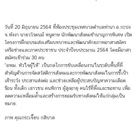
วันที่ 20 มิถุนายน 2564 ที่ห้องประชุมเทศบาลตำบลท่านา อ.กะปง
จ.พังงา นายวโรตนม์ หนูดาษ นักพัฒนาสังคมชำนาญการพิเศษ เปิด
โครงการฝึกอบรมส่งเสริมบทบาทและพัฒนาศักยภาพอาสาสมัคร
เครือข่ายและภาคประชาชน ประจำปีงบประมาณ 2564 โดยมีอาสา
สมัครเข้าร่วม 30 คน
“อพม. หัวใจผู้ให้” เป็นกลไกการขับเคลื่อนงานในระดับพื้นที่ที่
สำคัญด้านการจัดสวัสดิการสังคมและการพัฒนาสังคมในการชี้เป้า
เฝ้าระวัง ประสานส่งต่อ และช่วยเหลือผู้ประสบปัญหาความเดือด
ร้อน ทั้งเด็ก เยาวชน คนพิการ ผู้สูงอายุ คนไร้ที่พึ่งและขอทาน เพื่อ
ลดความเหลื่อมล้ำและสร้างการยอมรับทางสังคมให้แก่กลุ่มเป็น
หมาย.
ภาพ คุณกระเจี๊ยบ กสิบาล