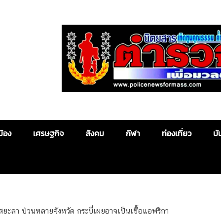
Police News
มือง
เศรษฐกิจ
สังคม
กีฬา
ท่องเที่ยว
บั
ัสยะลา ป่วนหลายจังหวัด กระบี่เผยอาจเป็นเชื้อแอฟริกา