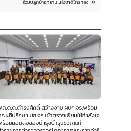
ร่วมปลูกป่าอุทยานแห่งชาติไทรทอง
พล.ต.ต.ดำรงศักดิ์ สว่างงาม ผบก.จร.พร้อม
คณะที่ปรึกษา บก.จร.เข้าตรวจเยี่ยมให้กำลังใจ
พร้อมมอบสิ่งของบำรุงบำรุงขวัญแก่
ข้าราชการตำรวจจราจรโครงการพระราชดำริ