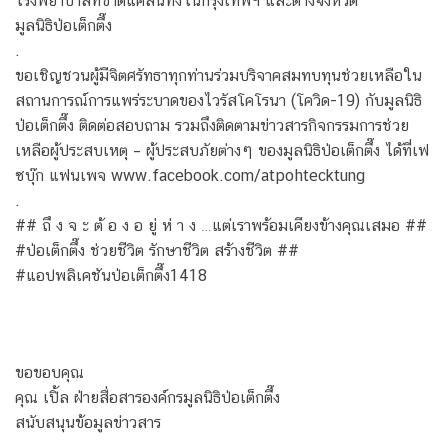
โรงพยาบาลที่ขาดแคลนทั้งในกรุงเทพฯ และต่างจังหวัด
มูลนิธิป่อเต็กตึ๊ง
.
ขอเชิญชวนผู้มีจิตศรัทธาทุกท่านร่วมบริจาคสมทบทุนช่วยเหลือใน
สถานการณ์การแพร่ระบาดของไวรัสโคโรนา (โควิด-19) กับมูลนิธิ
ป่อเต็กตึ๊ง ติดต่อสอบถาม รวมถึงติดตามข่าวสารกิจกรรมการช่วย
เหลือผู้ประสบเหตุ – ผู้ประสบภัยต่างๆ ของมูลนิธิป่อเต็กตึ๊ง ได้ที่เฟ
ซบุ๊ก แฟนเพจ www.facebook.com/atpohtecktung
.
## ถึ ง จ ะ ต้ อ ง อ ยู่ ห่ า ง …แต่เราพร้อมเคียงข้างคุณเสมอ ##
#ป่อเต็กตึ๊ง ช่วยชีวิต รักษาชีวิต สร้างชีวิต ##
#แอปพลิเคชันป่อเต็กตึ๊ง1418
ขอขอบคุณ
คุณ เปิ้ล ฝ่ายสื่อสารองค์กรมูลนิธิป่อเต็กตึ๊ง
สนับสนุนข้อมูลข่าวสาร