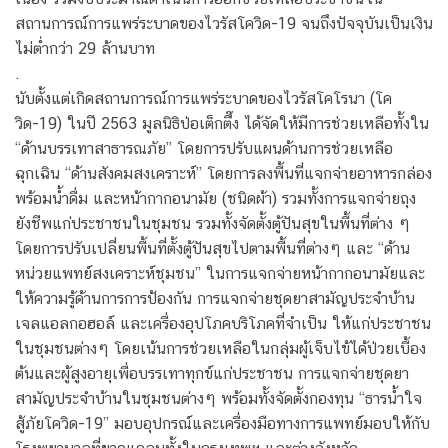
สถานการณ์การแพร่ระบาดของไวรัสโควิด-19 จนถึงปัจจุบันเป็นเงิน
ไม่ต่ำกว่า 29 ล้านบาท
.
นับตั้งแต่เกิดสถานการณ์การแพร่ระบาดของไวรัสโคโรนา (โค
วิด-19) ในปี 2563 มูลนิธิป่อเต็กตึ๊ง ได้จัดให้มีการช่วยเหลือทั้งใน
“ด้านบรรเทาสาธารณภัย” โดยการปรับแผนด้านการช่วยเหลือ
ฉุกเฉิน “ด้านสังคมสงเคราะห์” โดยการลงพื้นที่แจกจ่ายอาหารกล่อง
พร้อมน้ำดื่ม และหน้ากากอนามัย (ชนิดผ้า) รวมทั้งการแจกจ่ายถุง
ยังชีพแก่ประชาชนในชุมชน รวมทั้งจัดตั้งตู้ปันสุขในพื้นที่ต่าง ๆ
โดยการปรับเปลี่ยนพื้นที่ตั้งตู้ปันสุขไปตามพื้นที่ต่างๆ และ “ด้าน
หน่วยแพทย์สงเคราะห์ชุมชน” ในการแจกจ่ายหน้ากากอนามัยและ
ให้ความรู้ด้านการการป้องกัน การแจกจ่ายชุดยาสามัญประจำบ้าน
เจลแอลกอฮอล์ และเครื่องอุปโภคบริโภคที่จำเป็น ให้แก่ประชาชน
ในชุมชนต่างๆ โดยเน้นการช่วยเหลือในกลุ่มผู้เจ็บไข้ได้ป่วยเบื้อง
ต้นและผู้สูงอายุเพื่อบรรเทาทุกข์แก่ประชาชน การแจกจ่ายชุดยา
สามัญประจำบ้านในชุมชนต่างๆ พร้อมทั้งจัดตั้งกองทุน “ธารน้ำใจ
สู้ภัยโควิด-19” มอบอุปกรณ์และเครื่องมือทางการแพทย์มอบให้กับ