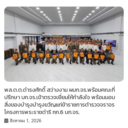
พล.ต.ต.ดำรงศักดิ์ สว่างงาม ผบก.จร.พร้อมคณะที่
ปรึกษา บก.จร.เข้าตรวจเยี่ยมให้กำลังใจ พร้อมมอบ
สิ่งของบำรุงบำรุงขวัญแก่ข้าราชการตำรวจจราจร
โครงการพระราชดำริ กก.6 บก.จร.
สิงหาคม 1, 2026