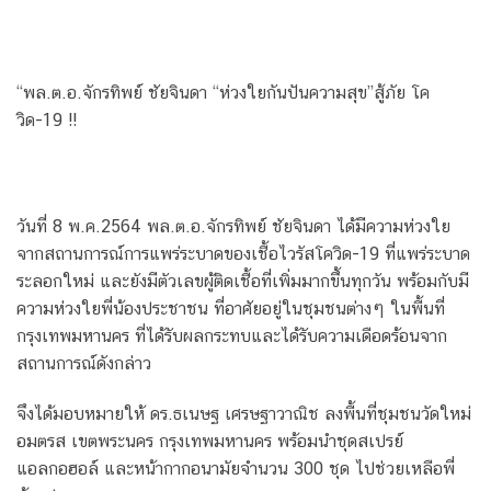
“พล.ต.อ.จักรทิพย์ ชัยจินดา “ห่วงใยกันปันความสุข”สู้ภัย โค
วิด-19 !!
วันที่ 8 พ.ค.2564 พล.ต.อ.จักรทิพย์ ชัยจินดา ได้มีความห่วงใย
จากสถานการณ์การแพร่ระบาดของเชื้อไวรัสโควิด-19 ที่แพร่ระบาด
ระลอกใหม่ และยังมีตัวเลขผู้ติดเชื้อที่เพิ่มมากขึ้นทุกวัน พร้อมกับมี
ความห่วงใยพี่น้องประชาชน ที่อาศัยอยู่ในชุมชนต่างๆ ในพื้นที่
กรุงเทพมหานคร ที่ได้รับผลกระทบและได้รับความเดือดร้อนจาก
สถานการณ์ดังกล่าว
จึงได้มอบหมายให้ ดร.ธเนษฐ เศรษฐาวาณิช ลงพื้นที่ชุมชนวัดใหม่
อมตรส เขตพระนคร กรุงเทพมหานคร พร้อมนำชุดสเปรย์
แอลกอฮอล์ และหน้ากากอนามัยจำนวน 300 ชุด ไปช่วยเหลือพี่