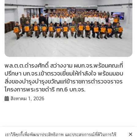
พล.ต.ต.ดำรงศักดิ์ สว่างงาม ผบก.จร.พร้อมคณะที่
ปรึกษา บก.จร.เข้าตรวจเยี่ยมให้กำลังใจ พร้อมมอบ
สิ่งของบำรุงบำรุงขวัญแก่ข้าราชการตำรวจจราจร
โครงการพระราชดำริ กก.6 บก.จร.
สิงหาคม 1, 2026
เราใช้คุกกี้เพื่อพัฒนาประสิทธิภาพ และประสบการณ์ที่ดีในการใช้