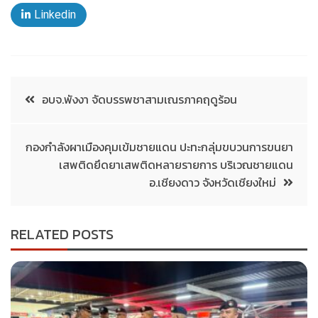
Linkedin
อบจ.พังงา จัดบรรพชาสามเณรภาคฤดูร้อน
กองกำลังผาเมืองคุมเข้มชายแดน ปะทะกลุ่มขบวนการขนยา
เสพติดยึดยาเสพติดหลายรายการ บริเวณชายแดน
อ.เชียงดาว จังหวัดเชียงใหม่
RELATED POSTS