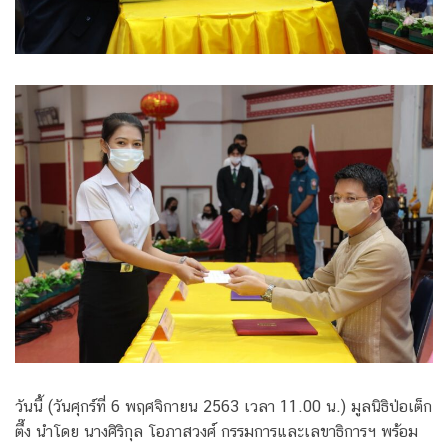
วันนี้ (วันศุกร์ที่ 6 พฤศจิกายน 2563 เวลา 11.00 น.) มูลนิธิป่อเต็ก
ตึ๊ง นำโดย นางศิริกุล โอภาสวงศ์ กรรมการและเลขาธิการฯ พร้อม