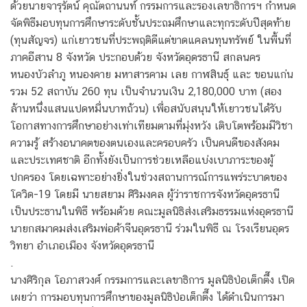
ด้วยนายจารุรัตน์ คุณัตถานนท์ กรรมการและรองเลขาธิการฯ กำหนด
จัดพิธีมอบทุนการศึกษาระดับชั้นประถมศึกษาและทุกระดับปีสุดท้าย
(ทุนสัญจร) แก่เยาวชนที่ประพฤติดีแต่ขาดแคลนทุนทรัพย์ ในพื้นที่
ภาคอีสาน 8 จังหวัด ประกอบด้วย จังหวัดอุดรธานี สกลนคร
หนองบัวลำภู หนองคาย มหาสารคาม เลย กาฬสินธุ์ และ ขอนแก่น
รวม 52 สถาบัน 260 ทุน เป็นจำนวนเงิน 2,180,000 บาท (สอง
ล้านหนึ่งแสนแปดหมื่นบาทถ้วน) เพื่อสนับสนุนให้เยาวชนได้รับ
โอกาสทางการศึกษาอย่างเท่าเทียมตามที่มุ่งหวัง เติบโตพร้อมมีวิชา
ความรู้ สร้างอนาคตของตนเองและครอบครัว เป็นคนดีของสังคม
และประเทศชาติ อีกทั้งยังเป็นการช่วยเหลือแบ่งเบาภาระของผู้
ปกครอง โดยเฉพาะอย่างยิ่งในช่วงสถานการณ์การแพร่ระบาดของ
โควิด-19 โดยมี นายสยาม ศิริมงคล ผู้ว่าราชการจังหวัดอุดรธานี
เป็นประธานในพิธี พร้อมด้วย คณะมูลนิธิส่งเสริมธรรมแห่งอุดรธานี
นายกสมาคมส่งเสริมพ่อค้าจีนอุดรธานี ร่วมในพิธี ณ โรงเรียนอุดร
วิทยา อำเภอเมือง จังหวัดอุดรธานี
.
นางศิริกุล โอภาสวงศ์ กรรมการและเลขาธิการ มูลนิธิป่อเต็กตึ๊ง เปิด
เผยว่า การมอบทุนการศึกษาของมูลนิธิป่อเต็กตึ๊ง ได้ดำเนินการมา