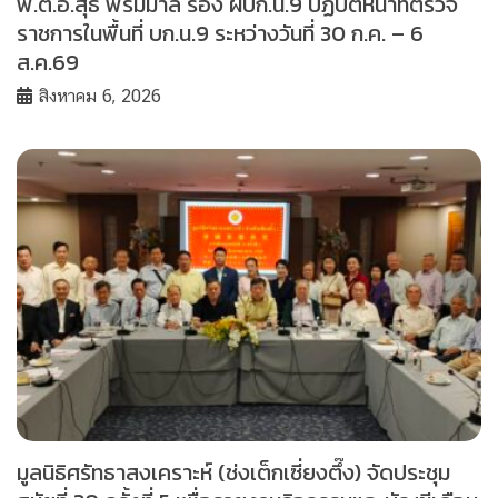
พ.ต.อ.สุธี พรมมาลี รอง ผบก.น.9 ปฏิบัติหน้าที่ตรวจ
ราชการในพื้นที่ บก.น.9 ระหว่างวันที่ 30 ก.ค. – 6
ส.ค.69
สิงหาคม 6, 2026
มูลนิธิศรัทธาสงเคราะห์ (ช่งเต็กเซี่ยงตึ๊ง) จัดประชุม