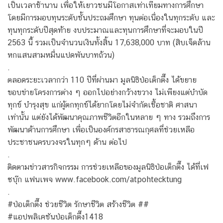
เป็นเวลาช้านาน เพื่อให้เยาวชนมีโอกาสเท่าเทียมทางการศึกษา
โดยมีการมอบทุนระดับชั้นประถมศึกษา ทุนต่อเนื่องในทุกระดับ และ
ทุนทุกระดับปีสุดท้าย งบประมาณและทุนการศึกษาที่จะมอบในปี
2563 นี้ รวมเป็นจำนวนเงินทั้งสิ้น 17,638,000 บาท (สิบเจ็ดล้าน
หกแสนสามหมื่นแปดพันบาทถ้วน)
.
ตลอดระยะเวลากว่า 110 ปีที่ผ่านมา มูลนิธิป่อเต็กตึ๊ง ได้ขยาย
ขอบข่ายโครงการต่าง ๆ ออกไปอย่างกว้างขวาง ไม่เพียงแต่บำบัด
ทุกข์ บำรุงสุข แก่ผู้ตกทุกข์ได้ยากโดยไม่จำกัดเชื้อชาติ ศาสนา
เท่านั้น แต่ยังได้พัฒนาคุณภาพชีวิตอีกในหลาย ๆ ทาง รวมถึงการ
พัฒนาด้านการศึกษา เพื่อเป็นองค์กรสาธารณกุศลที่ช่วยเหลือ
ประชาชนครบวงจรในทุกๆ ด้าน ต่อไป
.
ติดตามข่าวสารกิจกรรม การช่วยเหลือของมูลนิธิป่อเต็กตึ๊ง ได้ที่เฟ
ซบุ๊ก แฟนเพจ www.facebook.com/atpohtecktung
.
#ป่อเต็กตึ๊ง ช่วยชีวิต รักษาชีวิต สร้างชีวิต ##
#แอปพลิเคชันป่อเต็กตึ๊ง1418