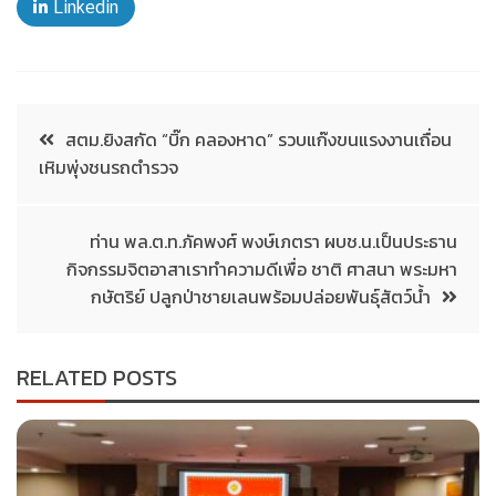
Linkedin
สตม.ยิงสกัด “บิ๊ก คลองหาด” รวบแก๊งขนแรงงานเถื่อน
เหิมพุ่งชนรถตำรวจ
ท่าน พล.ต.ท.ภัคพงศ์ พงษ์เภตรา ผบช.น.เป็นประธาน
กิจกรรมจิตอาสาเราทำความดีเพื่อ ชาติ ศาสนา พระมหา
กษัตริย์ ปลูกป่าชายเลนพร้อมปล่อยพันธุ์สัตว์น้ำ
RELATED POSTS