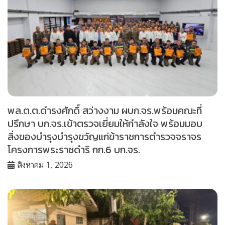
พล.ต.ต.ดำรงศักดิ์ สว่างงาม ผบก.จร.พร้อมคณะที่
ปรึกษา บก.จร.เข้าตรวจเยี่ยมให้กำลังใจ พร้อมมอบ
สิ่งของบำรุงบำรุงขวัญแก่ข้าราชการตำรวจจราจร
โครงการพระราชดำริ กก.6 บก.จร.
สิงหาคม 1, 2026