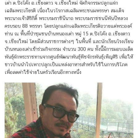
เต่า ต.ปิงโค้ง อ.เชียงดาว จ.เชียงใหม่ จัดกิจกรรมปลูกแฝก
เฉลิมพระเกียรติ เนื่องในวโรกาสเฉลิมพระชนมพรรษา สมเด็จ
พระนางเจ้าสิริกิติ์ พระบรมราชินีนาถ พระบรมราชชนนีพันปีหลวง
ครบรอบ 88 พรรษา โดยปลูกแฝกเฉลิมพระเกียรติถวายแด่พระองค์
ท่าน ณ พื้นที่ป่าชุมชนบ้านหนองเต่า หมู่ 15 ต.ปิงโค้ง อ.เชียงดาว
จ.เชียงใหม่ โดยมีส่วนราชการต่างๆ ในพื้นที่ และนักเรียนโรงเรียน
บ้านหนองเต่าเข้าร่วมกิจกรรม จำนวน 300 คน ทั้งนี้มีการมอบเมล็ด
พันธ์ุผักพระราชทานจากศูนย์พัฒนาพันธุ์พืชจักรพันธ์ุเพ็ญศิริ เพื่อให้
ชาวบ้านนำไปเพาะปลูกเป็นแหล่งอาหารสำหรับใช้ในการบริโภค
เพื่อลดค่าใช้จ่ายในครัวเรือนอีกทางหนึ่ง