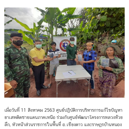
เมื่อวันที่ 11 สิงหาคม 2563 ศูนย์ปฏิบัติการบริหารการแก้ไขปัญหา
ยาเสพติดชายแดนภาคเหนือ ร่วมกับศูนย์พัฒนาโครงการหลวงห้วย
ลึก, หัวหน้าส่วนราชการในพื้นที่ อ.เชียงดาว และราษฏรบ้านหนอง