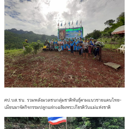
ศป.บส.ชน. รวมพลังมวลชนกลุ่มชาติพันธ์ุตามแนวชายแดนไทย-
เมียนมาจัดกิจกรรมปลูกแฝกเฉลิมพระเกียรติวันแม่แห่งขาติ