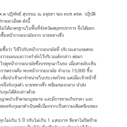
.ต.ปฏิพัทธ์ สุบรรณ ณ อยุธยา รอง ผบช.ตชด. ปฏิบัติ
ายละเอียด ดังนี้
่ได้มาตรฐานในพื้นที่จังหวัดสมุทรปราการ จึงได้ออก
ขอซื้อหน้ากากอนามัยจาก นายหยางซึง
ล่อซื้อว่า ให้ไปรับหน้ากากอนามัยที่ บริเวณลานจอดรถ
จึงวางแผนและวางกำลังไว้บริเวณดังกล่าว ต่อมา
าไปดูหน้ากากอนามัยซึ่งบรรทุกมาในรถ เมื่อสายลับเห็น
น ผลการตรวจค้น พบหน้ากากอนามัย จำนวน 15,000 ชิ้น
เพื่อนำเข้ามาจำหน่ายในประเทศไทย แต่เมื่อเจ้าหน้าที่
จจึงจับกุมตัว นายหยางซึง พร้อมของกลาง นำส่ง
กุมได้ดังกล่าวด้วย
ออนุญาตนำเข้าตามกฎหมาย และมีการขายเกินราคา และ
ขยายผลจับกุมมาดำเนินคดีเนื่องจากเป็นความเดือดร้อนของ
กไม่เกิน 5 ปี ปรับไม่เกิน 1 แสนบาท ข้อหาไม่ปิดป้าย