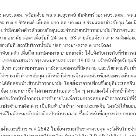
 ผบช.สตม. พร้อมด้วย พล.ต.ต.สุรพงษ์ ชัยจันทร์ รอง ผบช.สตม., พล.ต
 พ.ต.อ.รัชธพงศ์ เตี้ยสุด ผกก.สส.บก.ตม.3 ร่วมแถลงข่าวจับกุม โดยมีร
บว่ามีคนต่างด้าวลักลอบกักตุนและจำหน่ายหน้ากากอนามัยเกินราคาและไม
กากอนามัย ต่อมาเมื่อวันที่ 24 เม.ย. 63 สายลับแจ้งว่า สามารถติดต่อ
ของกันที่ สถานีบริการน้ำมัน ปตท.บางนา-ตราด ต.บางโฉลง
ข้าจับกุมตัว เมื่อถึงเวลานัดหมาย นายหยางซึง ได้แจ้งกับสายลับที่ทำการ
ัน เขตคลองสามวา กรุงเทพมหานคร เวลา 19.00 น. เจ้าหน้าที่ชุดจับกุม
ิชิ สีเทา กรุงเทพมหานคร มายังลานจอดรถที่นัดหมาย และเรียกสายลับเข้
าที่ตำรวจเข้าทำการจับกุม เจ้าหน้าที่ตำรวจจึงแสดงตัวพร้อมขอตรวจค้
ได้ลักลอบนำเข้าหน้ากากอนามัย โดยสั่งมาจากเพื่อนซึ่งอยู่ที่ประเทศจีน 
วข้อง นายหยางซึง ไม่สามารถนำเอกสารใด ๆ มาแสดงได้ เจ้าหน้าที่ตำรว
่อเจ้าหน้าที่จากกรมการค้าภายในเพื่อร่วมตรวจสอบหน้ากากอนามัยที่จับ
นามัยจำนวนดังกล่าว เป็นสินค้านำเข้ามา จากประเทศจีน โดยไม่ได้ข
การณ์ในลักษณะดังกล่าวอีกเป็นจำนวนมาก ซึ่งเจ้าหน้าที่อยู่ระหว่างการ
สินค้าและบริการ พ.ศ.2542 ในข้อหาขายเกินราคาควบคุม จะได้รับโทษจำคุ