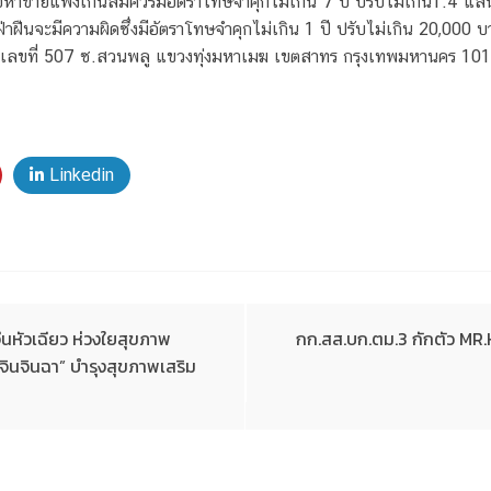
อหาขายแพงเกินสมควรมีอัตราโทษจำคุกไม่เกิน 7 ปี ปรับไม่เกิน1.4 แสน
่าฝืนจะมีความผิดซึ่งมีอัตราโทษจำคุกไม่เกิน 1 ปี ปรับไม่เกิน 20,0
 เลขที่ 507 ซ.สวนพลู แขวงทุ่งมหาเมฆ เขตสาทร กรุงเทพมหานคร 1012
Linkedin
ีนหัวเฉียว ห่วงใยสุขภาพ
กก.สส.บก.ตม.3 กักตัว M
จินจินฉา” บำรุงสุขภาพเสริม