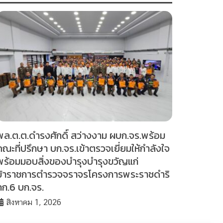
พล.ต.ต.ดำรงศักดิ์ สว่างงาม ผบก.จร.พร้อม
คณะที่ปรึกษา บก.จร.เข้าตรวจเยี่ยมให้กำลังใจ
พร้อมมอบสิ่งของบำรุงบำรุงขวัญแก่
ข้าราชการตำรวจจราจรโครงการพระราชดำริ
กก.6 บก.จร.
สิงหาคม 1, 2026