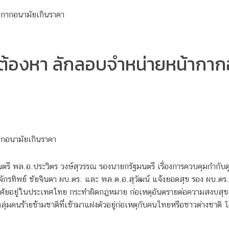
ู้ต้องหา ลักลอบจำหน่ายหน้ากาก
ากอนามัยเกินราคา
 พล.อ.ประวิตร วงษ์สุวรรณ รองนายกรัฐมนตรี เรื่องการควบคุมกำกับดูแล
ักรทิพย์ ชัยจินดา ผบ.ตร. และ พล.ต.อ.สุวัฒน์ แจ้งยอดสุข รอง ผบ
อาศัยอยู่ในประเทศไทย กระทำผิดกฎหมาย ก่อเหตุอันตรายต่อความสงบ
ุ่มคนร้ายข้ามชาติที่เข้ามาแฝงตัวอยู่ก่อเหตุกับคนไทยหรือชาวต่างชา