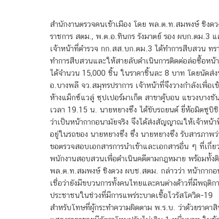
สำนักงานตรวจคนเข้าเมือง โดย พล.ต.ท.สมพงษ์ ชิงดวง
ราชการ สตม., พ.ต.อ.ทินกร รังมาตย์ รอง ผบก.ตม.3 และ
เจ้าหน้าที่ตำรวจ กก.สส.บก.ตม.3 ได้ทำการสืบสวน ทรา
ทำการสืบสวนและให้สายลับดำเนินการติดต่อล่อซื้อหน้า
ได้จำนวน 15,000 ชิ้น ในราคาชิ้นละ 8 บาท โดยนัดส่ง
อ.บางพลี จว.สมุทรปราการ เจ้าหน้าที่จึงวางกำลังเพื่อเ
ห้างแม็กซ์แวลู่ ซุปเปอร์มาเก็ต สาขาคู้บอน แขวงบางช
เวลา 19.15 น. นายหยางซึง ได้ขับรถยนต์ ยี่ห้อมิตซูบ
ว่าเป็นหน้ากากอนามัยจริง จึงได้ส่งสัญญาณให้เจ้าหน้
อยู่ในรถของ นายหยางซึง ซึ่ง นายหยางซึง รับสารภาพว่า
ขอตรวจสอบเอกสารการนำเข้าและเอกสารอื่น ๆ ที่เกี่ย
พนักงานสอบสวนเพื่อดำเนินคดีตามกฎหมาย พร้อมทั้งติดต
พล.ต.ท.สมพงษ์ ชิงดวง ผบช.สตม. กล่าวว่า หน้ากากอ
เชื่อว่ายังมีขบวนการทั้งคนไทยและคนต่างด้าวที่มีพฤติ
ประชาชนในช่วงที่มีการแพร่ระบาดเชื้อไวรัสโควิด-19
สำหรับโทษที่ผู้กระทำความผิดตาม พ.ร.บ. ว่าด้วยราคา