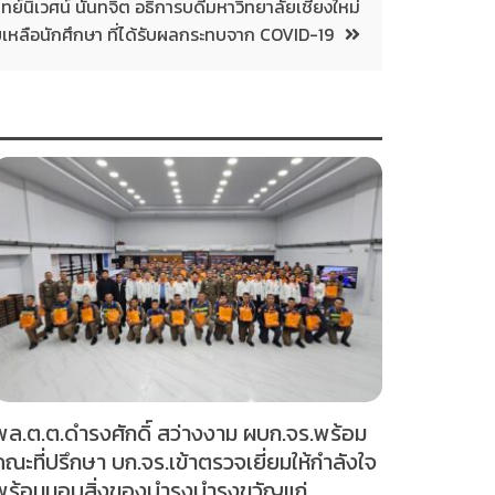
์นิเวศน์ นันทจิต อธิการบดีมหาวิทยาลัยเชียงใหม่
วยเหลือนักศึกษา ที่ได้รับผลกระทบจาก COVID-19
พล.ต.ต.ดำรงศักดิ์ สว่างงาม ผบก.จร.พร้อม
คณะที่ปรึกษา บก.จร.เข้าตรวจเยี่ยมให้กำลังใจ
พร้อมมอบสิ่งของบำรุงบำรุงขวัญแก่