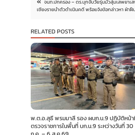
จนท.ปกครอง – ตร.บุกจับวัยรุ่นมั่วสุ่มเสพยาเส
เชียงรายนำตัวดำเนินคดี พร้อแจ้งข้อกล่าวหา ฝ่าฝืน
RELATED POSTS
พ.ต.อ.สุธี พรมมาลี รอง ผบก.น.9 ปฏิบัติหน้าที
ตรวจราชการในพื้นที่ บก.น.9 ระหว่างวันที่ 30
ก.ค. – 6 ส.ค.69