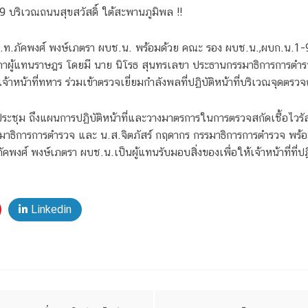
19 บริเวณถนนสุขสวัสดิ์ ใต้สะพานภูมิพล !!
ล.ต.ท.ภัคพงศ์ พงษ์เภตรา ผบช.น. พร้อมด้วย คณะ รอง ผบช.น.,ผบก.น.1
าผู้แทนราษฎร โดยมี นาย นิโรธ สุนทรเลขา ประธานกรรมาธิการการตำรว
าหน้าที่ทหาร ร่วมเข้าตรวจเยี่ยมกำลังพลที่ปฏิบัติหน้าที่บริเวณจุดตรว
ะชุม ถึงแผนการปฏิบัติหน้าที่และวางมาตรการในการตรวจสกัดเชื้อไวรัส
ธิการการตำรวจ และ น.ส.จิตภัสร์ กฤดากร กรรมาธิการการตำรวจ พร้อมคณะ
ัคพงศ์ พงษ์เภตรา ผบช.น.เป็นผู้แทนรับมอบสิ่งของเพื่อให้เจ้าหน้าที่ที่ปฏิ
Linkedin