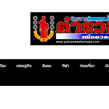
Police News
มือง
เศรษฐกิจ
สังคม
กีฬา
ท่องเที่ยว
บั