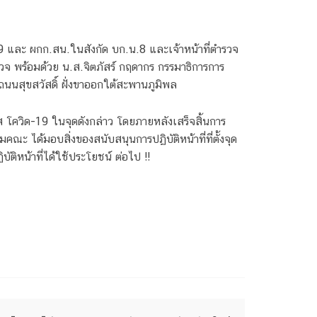
-9 และ ผกก.สน.ในสังกัด บก.น.8 และเจ้าหน้าที่ตำรวจ
จ พร้อมด้วย น.ส.จิตภัสร์ กฤดากร กรรมาธิการการ
จถนนสุขสวัสดิ์ ฝั่งขาออกใต้สะพานภูมิพล
 โควิด-19 ในจุดดังกล่าว โดยภายหลังเสร็จสิ้นการ
 ได้มอบสิ่งของสนับสนุนการปฏิบัติหน้าที่ที่ตั้งจุด
บัติหน้าที่ได้ใช้ประโยชน์ ต่อไป !!