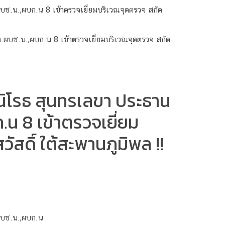
ช.น.,ผบก.น 8 เข้าตรวจเยี่ยมบริเวณจุดตรวจ สกัด
นิโรธ สุนทรเลขา ประธาน
 8 เข้าตรวจเยี่ยม
สดิ์ ใต้สะพานภูมิพล !!
ผบช.น.,ผบก.น