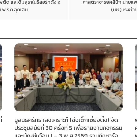
พติด และดื่มสุราในรีสอร์ทดัง จ
ศาสตราจารย์คลินิก นายแพทย
 พ.ร.ก.ฉุกเฉิน
(มช.) เร่งช่
่
มูลนิธิศรัทธาสงเคราะห์ (ช่งเต็กเซี่ยงตึ๊ง) จัด
ประชุมสมัยที่ 30 ครั้งที่ 5 เพื่อรายงานกิจกรรม
และบัญชีเดือน 1 – 3 พ.ศ.2569 รวมถึงหารือ