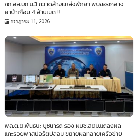
กก.สส.บก.น.3 กวาดล้างแหล่งพักยา พบของกลาง
ยาบ้าเกือบ 4 ล้านเม็ด !!
กรกฎาคม 11, 2026
พล.ต.ต.พันธนะ นุชนารถ รอง ผบช.สตม.แถลงผล
แกะรอยพาสปอร์ตปลอม ขยายผลทลายเครือข่าย