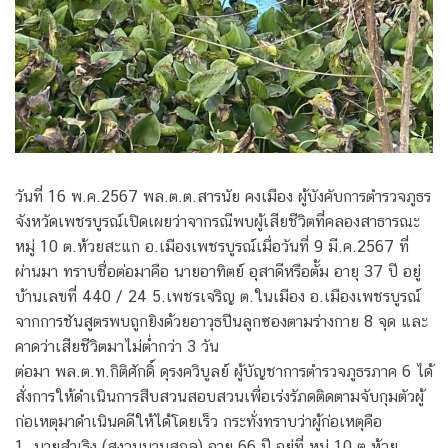
วันที่ 16 พ.ค.2567 พล.ต.ต.สารนัย คงเมือง ผู้บังคับการตำรวจภูธร
จังหวัดเพชรบูรณ์เปิดเผยว่าจากรณีพบผู้เสียชีวิตที่คลองสาธารณะ
หมู่ 10 ต.ห้วยสะแก อ.เมืองเพชรบูรณ์เมื่อวันที่ 9 มี.ค.2567 ที่
ผ่านมา ทราบชื่อต่อมาคือ นายอาทิตย์ อุสาดีหรือตั้ม อายุ 37 ปี อยู่
บ้านเลขที่ 440 / 24 5.เพชรเจริญ ต.ในเมือง อ.เมืองเพชรบูรณ์
จากการชันสูตรพบถูกยิงด้วยอาวุธปืนลูกซองตามร่างกาย 8 จุด และ
คาดว่าเสียชีวิตมาไม่ต่ำกว่า 3 วัน
ต่อมา พล.ต.ท.กิติศักดิ์ ดุรงควิบูลย์ ผู้บัญชาการตำรวจภูธรภาค 6 ได้
สั่งการให้ดำเนินการสืบสวนสอบสวนเพื่อเร่งรัภดติดตามจับกุมตัวผู้
ก่อเหตุมาดำเนินคดีให้ได้โดยเร็ว กระทั่งทราบว่าผู้ก่อเหตุคือ
1. นายสำเริง (สงวนนามสกุล) อายุ 66 ปี อยู่ที่ หมู่ 10 ต.ห้วย