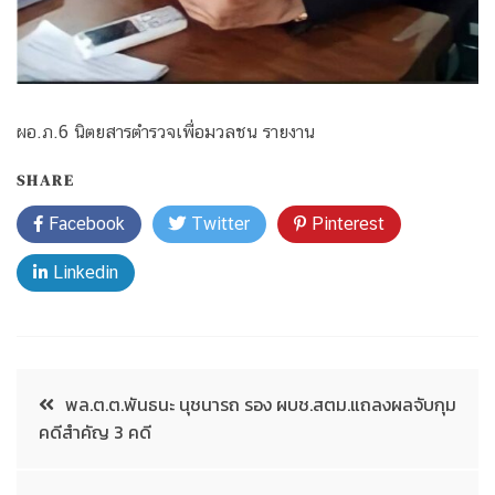
ผอ.ภ.6 นิตยสารตำรวจเพื่อมวลชน รายงาน
SHARE
Facebook
Twitter
Pinterest
Linkedin
พล.ต.ต.พันธนะ นุชนารถ รอง ผบช.สตม.แถลงผลจับกุม
คดีสำคัญ 3 คดี