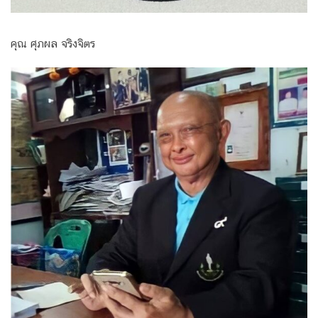
คุณ ศุภผล จริงจิตร