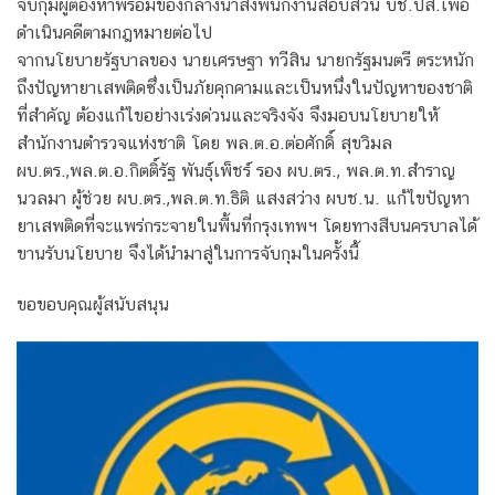
จับกุมผู้ต้องหาพร้อมของกลางนำส่งพนักงานสอบสวน บช.ปส.เพื่อ
ดำเนินคดีตามกฎหมายต่อไป
จากนโยบายรัฐบาลของ นายเศรษฐา ทวีสิน นายกรัฐมนตรี ตระหนัก
ถึงปัญหายาเสพติดซึ่งเป็นภัยคุกคามและเป็นหนึ่งในปัญหาของชาติ
ที่สำคัญ ต้องแก้ไขอย่างเร่งด่วนและจริงจัง จึงมอบนโยบายให้
สำนักงานตำรวจแห่งชาติ โดย พล.ต.อ.ต่อศักดิ์ สุขวิมล
ผบ.ตร.,พล.ต.อ.กิตติ์รัฐ พันธุ์เพ็ชร์ รอง ผบ.ตร., พล.ต.ท.สำราญ
นวลมา ผู้ช่วย ผบ.ตร.,พล.ต.ท.ธิติ แสงสว่าง ผบช.น. แก้ไขปัญหา
ยาเสพติดที่จะแพร่กระจายในพื้นที่กรุงเทพฯ โดยทางสืบนครบาลได้
ขานรับนโยบาย จึงได้นำมาสู่ในการจับกุมในครั้งนี้
ขอขอบคุณผู้สนับสนุน