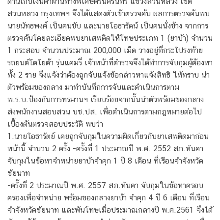
ด่านเก็บเงินค่าผ่านทางพิเศษศรีนครินทร์ แขวงสวนหลวง เขต
สวนหลวง กรุงเทพฯ จึงได้แสดงตัวเข้าตรวจค้น ผลการตรวจค้นพบ
นายนัทธพงศ์ เป็นคนขับ และนายโอธารัตน์ เป็นคนนั่งข้าง จากการ
ตรวจค้นโดยละเอียดพบยาเสพติดให้โทษประเภท 1 (ยาบ้า) จำนวน
1 กระสอบ จำนวนประมาณ 200,000 เม็ด วางอยู่ที่กระโปรงท้าย
รถยนต์โตโยต้า รุ่นแคมรี่ เจ้าหน้าที่ตำรวจจึงได้ทำการจับกุมผู้ต้องหา
ทั้ง 2 ราย จึงแจ้งว่าต้องถูกจับแจ้งข้อกล่าวหาแจ้งสิทธิ ให้ทราบ นำ
ตัวพร้อมของกลาง มาทำบันทึกการจับและดำเนินการตาม
พ.ร.บ.ป้องกันการทรมานฯ เรียบร้อยจากนั้นนำตัวพร้อมของกลาง
ส่งพนักงานสอบสวน บช.ปส. เพื่อดำเนินการตามกฎหมายต่อไป
เบื้องต้นตรวจสอบประวัติ พบว่า
1.นายโอธารัตย์ เคยถูกจับกุมในความผิดเกี่ยวกับยาเสพติดมาก่อน
หน้านี้ จำนวน 2 ครั้ง -ครั้งที่ 1 ประมาณปี พ.ศ. 2552 สภ.หันคา
จับกุมในข้อหาจำหน่ายยาบ้าจำคุก 1 ปี 8 เดือน ที่เรือนจำจังหวัด
ชัยนาท
-ครั้งที่ 2 ประมาณปี พ.ศ. 2557 สภ.หันคา จับกุมในข้อหาครอบ
ครองเพื่อจำหน่าย พร้อมของกลางยาบ้า จำคุก 4 ปี 6 เดือน ที่เรือน
จำจังหวัดชัยนาท และพ้นโทษเมื่อประมาณกลางปี พ.ศ.2561 จึงได้