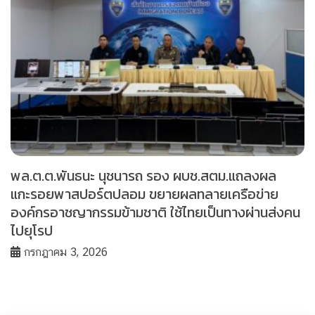
พล.ต.ต.พันธนะ นุชนารถ รอง ผบช.สตม.แถลงผล
แกะรอยพาสปอร์ตปลอม ขยายผลทลายเครือข่าย
องค์กรอาชญากรรมข้ามชาติ ใช้ไทยเป็นทางผ่านส่งคน
ไปยุโรป
กรกฎาคม 3, 2026