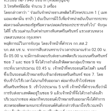
ทะเบียน กฉ-7940 ชัยนาท (พร้อมกุญแจ)
3.โทรศัพท์มือถือ จำนวน 3 เครื่อง
โดยกล่าวหาว่า “ ร่วมกันจำหน่ายยาเสพติดให้โทษประเภท 1 ( เมท
แอมเฟตามีน ยาบ้า ) อันเป็นการมีไว้เพื่อจำหน่ายอันเป็นการกระทบ
ต่อความมั่นคงของรัฐหรือความปลอดภัยของประชาชนทั่วไป” จับกุม
ได้ที่ บริเวณด่านเก็บค่าผ่านทางพิเศษศรีนครินทร์ แขวงสวนหลวง
เขตสวนหลวง กรุงเทพฯ
พฤติการณ์ในการจับกุม โดยเจ้าหน้าที่ตำรวจ กก.สส.2
บก.สส.บช.น. จากการสืบสวนทราบว่าเวลาประมาณช่วง 02.00 น.
ถึง 05.00 น.จะมีการลักลอบรับส่งยาเสพติดบริเวณถนนศรีนครินทร์
ซอย 7 และ ซอย 9 จึงได้วางกำลังเฝ้าติดตามกลุ่มเป้าหมาย จน
กระทั่งเวลาประมาณ 03.45 น. เจ้าหน้าที่พบรถยนต์โตโยต้า แคมรี่
ซึ่งเป็นรถยนต์เป้าหมายขับเข้ามายังซอยศรีนครินทร์ ซอย 7. โดย
ขับเข้าไปใช้เวลาไม่นานก็ขับออกมา ต่อมาขับเข้าไปยังซอย
ศรีนครินทร์ซอย 9. เข้าไปประมาณ 5 นาที เจ้าหน้าที่ตำรวจเชื่อว่ามี
การรับส่งยาเสพติดอยู่ในซอย 9 แล้วเจ้าหน้าที่จึงได้วางกำลังเฝ้า
บริเวณปากซอย ต่อมาก็พบรถยนต์เป้าหมายขับออกมาจึงได้ทำการ
สะกดรอยติดตามจนกระทั่งรถยนต์คันดังกล่าวขับมาถึงบริเวณหน้า