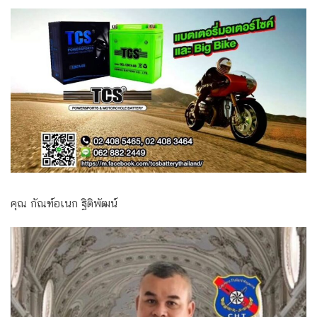
คุณ กัณฑ์อเนก ฐิติพัฒน์