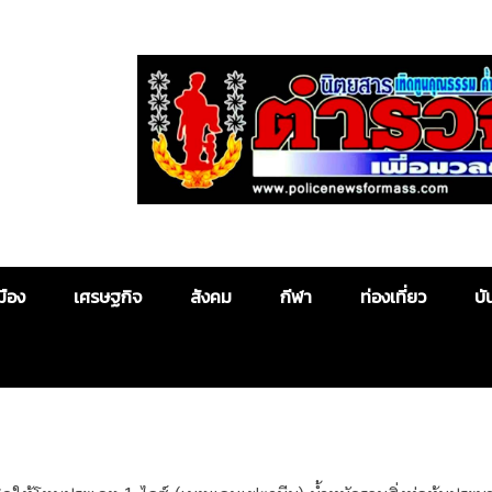
Police News
มือง
เศรษฐกิจ
สังคม
กีฬา
ท่องเที่ยว
บั