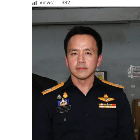
Views:
382