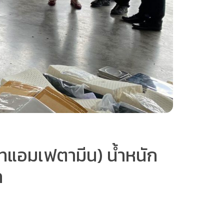
ทแอมเฟตามีน) น้ำหนัก
ท