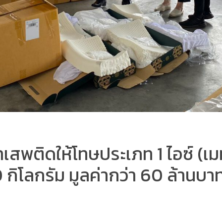
สพติดให้โทษประเภท 1 ไอซ์ (เม
 กิโลกรัม มูลค่ากว่า 60 ล้านบา