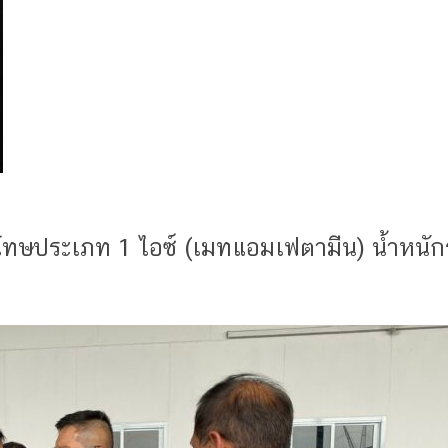
ษประเภท 1 ไอซ์ (เมทแอมเฟตามีน) น้ำหนักรว