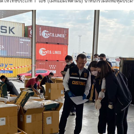
ดให้โทษประเภท 1 ไอซ์ (เมทแอมเฟตามีน) น้ำหนักรวมสิ่งห่อหุ้มประมา