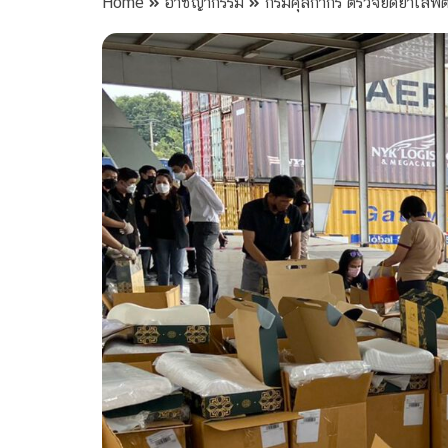
Home
อาชญากรรม
กรมศุลกากร ตรวจยึดยาเสพติ