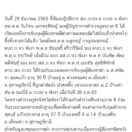
วันที่ 29 ธันวาคม 2565 ที่ห้องปฏิบัติการ สภ.กะปง อ.กะปง จ.พังงา
พล.ต.ต.วันไชย เอกพรพิชญ์ รองผู้บัญชาการตำรวจภูธรภาค 8 ได้
เปิดเผยถึงการจับกุมผู้ต้องหาคดีฆ่าสาวผมทองยัดใส่ถังแล้วนำศพไป
ทิ้งที่เขาสกได้แล้ว โดยมีพล.ต.ต.ณฐกรญ์ กาญจนสภรณ์
ผบก.ภ.จว.พังงา พ.ต.อ.ชัยฤทธิ์ ศรีวารีรัตน์ รอง.ผบก.ภ.จว.พังงา
พ.ต.อ.ประวิทย์ เอ้งฉ้วน ผกก.สส.ภ.จว.พังงา พ.ต.ท.บัณฑิต หัตถ
พดีพันธุ์ รอง.ผกก.สส.ภ.จว.พังงา พ.ต.ท.เอกชัย สุทธิพิทักษ์
สวป.สภ.กะปง ได้ร่วมกันแถลงผลการจับกุมผู้ต้องหาฆ่า น.ส.สพัต
รา ยอดแก้ว อายุ 30 ปี บ้านอยู่ ต.พ่วงพรมคร ต.เคียนซา
จ.สุราษฎร์ธานี ที่ถูกฆ่ายัดถัง นำศพทิ้ง เหวบนเขาสก ม.2 บ้านท่า
หัน ต.รมณีย์ อ.กะปง จ.พังงา เมื่อวันที่ 26 ธ.ค.65
โดยทางตำรวจภูธรจังหวัดพังงาได้ร่วมกับตำรวจสืบสวนภาค 8 ร่วม
กันรวบรวมพยานหลักฐานเพื่อคลี่คลายคดี จนสามารถจับกุมตัวนาย
สุคนธ์ แก้วประพาส อายุ 37 ปี บ้านเลขที่ 4 ม.14 บ้านเสด็จ
อ.เคียนซา จ.สุราษฎร์ธานี
สำหรับมูลเหตุของการฆ่า จากการสอบสวนเนื่องจากผู้ต้องหาผิดหวัง