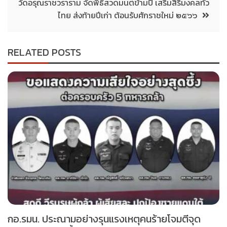
วัดอรุณราชวราราม จัดพิธีสวดมนต์ข้ามปี เสริมสิริมงคลทั่ว
ไทย ส่งท้ายปีเก่า ต้อนรับศักราชใหม่ ๒๕๖๖
RELATED POSTS
กอ.รมน. ประณามอย่างรุนแรงเหตุคนร้ายโจมตีจุด