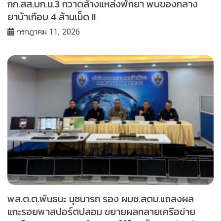
กก.สส.บก.น.3 กวาดล้างแหล่งพักยา พบของกลาง
ยาบ้าเกือบ 4 ล้านเม็ด !!
กรกฎาคม 11, 2026
พล.ต.ต.พันธนะ นุชนารถ รอง ผบช.สตม.แถลงผล
แกะรอยพาสปอร์ตปลอม ขยายผลทลายเครือข่าย