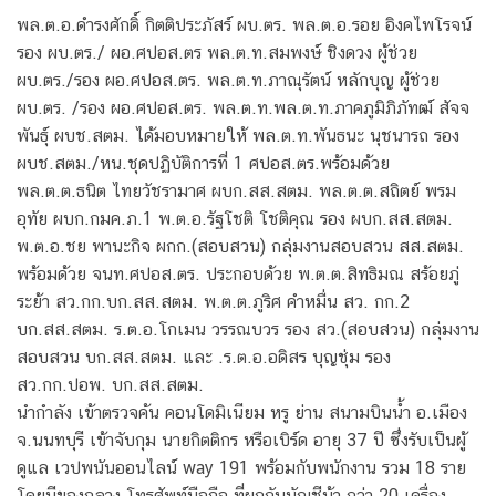
พล.ต.อ.ดำรงศักดิ์ กิตติประภัสร์ ผบ.ตร. พล.ต.อ.รอย อิงคไพโรจน์
รอง ผบ.ตร./ ผอ.ศปอส.ตร พล.ต.ท.สมพงษ์ ชิงดวง ผู้ช่วย
ผบ.ตร./รอง ผอ.ศปอส.ตร. พล.ต.ท.ภาณุรัตน์ หลักบุญ ผู้ช่วย
ผบ.ตร. /รอง ผอ.ศปอส.ตร. พล.ต.ท.พล.ต.ท.ภาคภูมิภิภัทฒ์ สัจจ
พันธุ์ ผบช.สตม. ได้มอบหมายให้ พล.ต.ท.พันธนะ นุชนารถ รอง
ผบช.สตม./หน.ชุดปฏิบัติการที่ 1 ศปอส.ตร.พร้อมด้วย
พล.ต.ต.ธนิต ไทยวัชรามาศ ผบก.สส.สตม. พล.ต.ต.สถิตย์ พรม
อุทัย ผบก.กมค.ภ.1 พ.ต.อ.รัฐโชติ โชติคุณ รอง ผบก.สส.สตม.
พ.ต.อ.ชย พานะกิจ ผกก.(สอบสวน) กลุ่มงานสอบสวน สส.สตม.
พร้อมด้วย จนท.ศปอส.ตร. ประกอบด้วย พ.ต.ต.สิทธิมณ สร้อยภู่
ระย้า สว.กก.บก.สส.สตม. พ.ต.ต.ภูริศ คำหมื่น สว. กก.2
บก.สส.สตม. ร.ต.อ.โกเมน วรรณบวร รอง สว.(สอบสวน) กลุ่มงาน
สอบสวน บก.สส.สตม. และ .ร.ต.อ.อดิสร บุญชุ่ม รอง
สว.กก.ปอพ. บก.สส.สตม.
นำกำลัง เข้าตรวจค้น คอนโดมิเนียม หรู ย่าน สนามบินน้ำ อ.เมือง
จ.นนทบุรี เข้าจับกุม นายกิตติกร หรือเบิร์ด อายุ 37 ปี ซึ่งรับเป็นผู้
ดูแล เวปพนันออนไลน์ way 191 พร้อมกับพนักงาน รวม 18 ราย
โดยมีของกลาง โทรศัพท์มือถือ ที่ผูกกับบัญชีม้า กว่า 20 เครื่อง,