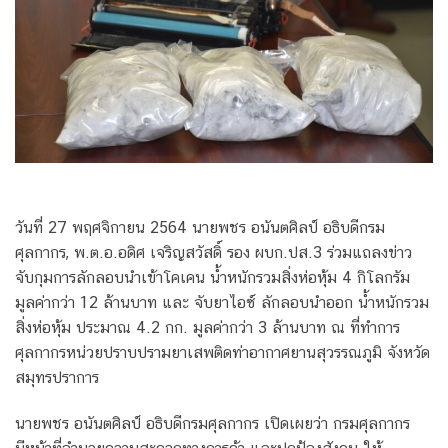
วันที่ 27 พฤศจิกายน 2564 นายพชร อนันตศิลป์ อธิบดีกรม
ศุลกากร, พ.ต.อ.อดิศ เจริญสวัสดิ์ รอง ผบก.ปส.3 ร่วมแถลงข่าว
จับกุมการลักลอบนำเข้าโคเคน น้ำหนักรวมสิ่งห่อหุ้ม 4 กิโลกรัม
มูลค่ากว่า 12 ล้านบาท และ จับยาไอซ์ ลักลอบนำออก น้ำหนักรวม
สิ่งห่อหุ้ม ประมาณ 4.2 กก. มูลค่ากว่า 3 ล้านบาท ณ ที่ทำการ
ศุลกากรหน่วยปราบปรามยาเสพติดท่าอากาศยานสุวรรณภูมิ จังหวัด
สมุทรปราการ
นายพชร อนันตศิลป์ อธิบดีกรมศุลกากร เปิดเผยว่า กรมศุลกากร