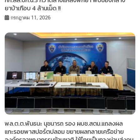
ยาบ้าเกือบ 4 ล้านเม็ด !!
กรกฎาคม 11, 2026
พล.ต.ต.พันธนะ นุชนารถ รอง ผบช.สตม.แถลงผล
แกะรอยพาสปอร์ตปลอม ขยายผลทลายเครือข่าย
องค์กรอาชญากรรมข้ามชาติ ใช้ไทยเป็นทางผ่านส่งคน