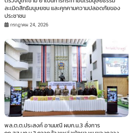
ตรวจบูเก๊ะซามี ย้ำเป็นการกระทำอันไร้มนุษยธรรม
ละเมิดสิทธิมนุษยชน และคุกคามความปลอดภัยของ
ประชาชน
กรกฎาคม 24, 2026
พล.ต.ต.ประสงค์ อานมณี ผบก.น.3 สั่งการ
กก.สส.บก.น.3 กวาดล้างแหล่งพักยา พบของกลาง