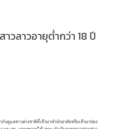
าวลาวอายุต่ำกว่า 18 ปี
บดูแลชาวต่างชาติที่เข้ามาพำนักอาศัยหรือเข้ามาท่อง
ร์ รอง ผบ.ตร. มอบหมายให้ สตม.ดำเนินการตรวจสอบชาว