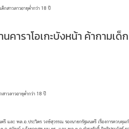
คาราโอเกะบังหน้า ค้ากามเด็กส
สาวลาวอายุต่ำกว่า 18 ปี
ี และ พล.อ.ประวิตร วงษ์สุวรรณ รองนายกรัฐมนตรี เรื่องการควบคุมกำกั
.อ.สุวัฒน์ แจ้งยอดสุข ผบ.ตร. และ พล.ต.อ.ดํารงศักดิ์ กิตติประภัส