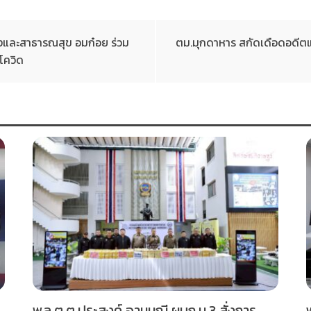
องและสาธารณสุข อมก๋อย ร่วม
ตม.มุกดาหาร สกัดเดือดอดีตแ
โควิด
พล.ต.ต.ประสงค์ อานมณี ผบก.น.3 สั่งการ