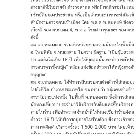
ต่างชาติที่มีหมายจับตำรวจสากล หรือมีพฤติกรรมไม่
ทรัพย์สินของประชาชน หรือเป็นลักษณะการกระทำผิดเข
สำนักงานตรวจคนเข้าเมือง โดย พล.ต.ท.สมพงษ์ ชิง
เกียรติ รอง ผบก.ตม.4, พ.ต.อ.วีรยศ การุณยธร รอง ผ
ดังนี้
ตม.จว.หนองคาย ร่วมกับหน่วยงานความมั่นคงในพื้นที่จั
อ.โพนพิสัย จ.หนองคาย ในความผิดฐาน “เป็นผู้แสวงหา
15 แต่ยังไม่เกิน 18 ปี เพื่อให้บุคคลนั้นกระทำการค้าป
การอนาจารซึ่งหญิง” พร้อมแจ้งข้อกล่าวหาให้หญิงต่าง
อนุญาต”
ตม.จว.หนองคาย ได้ทำการสืบสวนคนต่างด้าวที่ลักลอบ
ไปยังที่ใด ทำงานประเภทใด จนทราบว่า กลุ่มคนต่างด้
คาราโอเกะแห่งหนึ่ง ในพื้นที่ จ.หนองคาย ซึ่งมีการล
นักท่องเที่ยวขาประจำมาใช้บริการกินดื่มและซื้อบริการ
ภายในร้าน เพื่ออำพรางเจ้าหน้าที่ให้หลงเชื่อว่าร้านดั
ต่ำกว่า 18 ปี ให้บริการอยู่ภายในร้านด้วย ซึ่งทางเจ้าข
ทางเพศคิดค่าบริการครั้งละ 1,500-2,000 บาท โดยเจ้