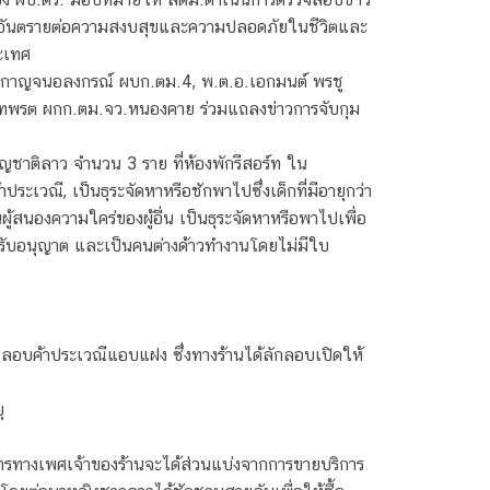
ตุอันตรายต่อความสงบสุขและความปลอดภัยในชีวิตและ
ะเทศ
 กาญจนอลงกรณ์ ผบก.ตม.4, พ.ต.อ.เอกมนต์ พรชู
ินทพรต ผกก.ตม.จว.หนองคาย ร่วมแถลงข่าวการจับกุม
ญชาติลาว จำนวน 3 ราย ที่ห้องพักรีสอร์ท ใน
ี, เป็นธุระจัดหาหรือชักพาไปซึ่งเด็กที่มีอายุกว่า
ผู้สนองความใคร่ของผู้อื่น เป็นธุระจัดหาหรือพาไปเพื่อ
้รับอนุญาต และเป็นคนต่างด้าวทำงานโดยไม่มีใบ
กลอบค้าประเวณีแอบแฝง ซึ่งทางร้านได้ลักลอบเปิดให้
ุ
ารทางเพศเจ้าของร้านจะได้ส่วนแบ่งจากการขายบริการ