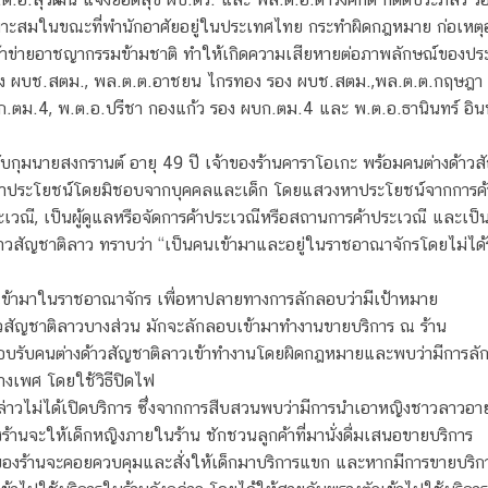
เหมาะสมในขณะที่พำนักอาศัยอยู่ในประเทศไทย กระทำผิดกฎหมาย ก่อเห
้าข่ายอาชญากรรมข้ามชาติ ทำให้เกิดความเสียหายต่อภาพลักษณ์ของปร
ดวง ผบช.สตม., พล.ต.ต.อาชยน ไกรทอง รอง ผบช.สตม.,พล.ต.ต.กฤษฎา
บก.ตม.4, พ.ต.อ.ปรีชา กองแก้ว รอง ผบก.ตม.4 และ พ.ต.อ.ธานินทร์ อ
บกุมนายสงกรานต์ อายุ 49 ปี เจ้าของร้านคาราโอเกะ พร้อมคนต่างด้าวสั
ประโยชน์โดยมิชอบจากบุคคลและเด็ก โดยแสวงหาประโยชน์จากการค้าประเวณ
ระเวณี, เป็นผู้ดูแลหรือจัดการค้าประเวณีหรือสถานการค้าประเวณี และเป็น
ด้าวสัญชาติลาว ทราบว่า “เป็นคนเข้ามาและอยู่ในราชอาณาจักรโดยไม่ได
เข้ามาในราชอาณาจักร เพื่อหาปลายทางการลักลอบว่ามีเป้าหมาย
าวสัญชาติลาวบางส่วน มักจะลักลอบเข้ามาทำงานขายบริการ ณ ร้าน
ักลอบรับคนต่างด้าวสัญชาติลาวเข้าทำงานโดยผิดกฎหมายและพบว่ามีการลั
ทางเพศ โดยใช้วิธีปิดไฟ
งกล่าวไม่ได้เปิดบริการ ซึ่งจากการสืบสวนพบว่ามีการนำเอาหญิงชาวลาวอาย
องร้านจะให้เด็กหญิงภายในร้าน ชักชวนลูกค้าที่มานั่งดื่มเสนอขายบริการ
าของร้านจะคอยควบคุมและสั่งให้เด็กมาบริการแขก และหากมีการขายบริก