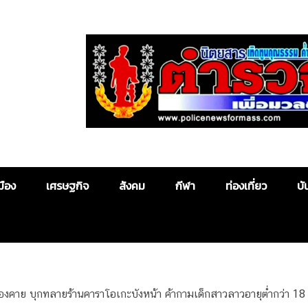
Police News
มือง
เศรษฐกิจ
สังคม
กีฬา
ท่องเที่ยว
บั
งคาย บุกทลายร้านคาราโอเกะบังหน้า ค้ากามเด็กสาวลาวอายุต่ำกว่า 18 