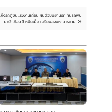
ก๊งรถตู้ขนแรงงานเถื่อน ผันตัวขนยานรก ค้นรถพบ
ยาบ้าเกือบ 3 หมื่นเม็ด เตรียมส่งมหาสารคาม
พล.ต.ต.พันธนะ นุชนารถ รอง