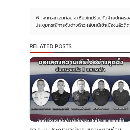
ผกก.สภ.อมก๋อย จ.เชียงใหม่ร่วมกับฝ่ายปกคร
ประชุมกรณีการจับต่างด้าวหลับหนีเข้าเมืองแล้วติด
RELATED POSTS
กอ.รมน. ประณามอย่างรุนแรงเหตุคนร้าย