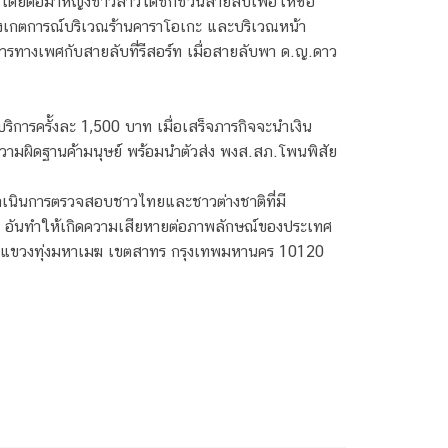
ารโดยต่อมาหญิงชาวลาวได้ชักชวนสายลับเพื่อให้ซื้อ
้าสังเกตการณ์บริเวณร้านคาราโอเกะ และบริเวณหน้า
การทางเพศกับสายลับที่รีสอร์ท เมื่อสายลับพา ด.ญ.ดาว
าบริการครั้งละ 1,500 บาท เมื่อเสร็จภารกิจจะนำเงิน
นความผิดฐานค้ามนุษย์ พร้อมนำตัวส่ง พงส.สภ.โพนพิสัย
เนินการตรวจสอบชาวไทยและชาวต่างชาติที่มี
 อันทำให้เกิดความเสียหายต่อภาพลักษณ์ของประเทศ
ู แขวงทุ่งมหาเมฆ เขตสาทร กรุงเทพมหานคร 10120