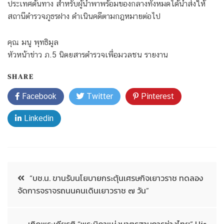
ประเทศต้นทาง สำหรับผู้นำพาพร้อมของกลางทั้งหมดได้นำส่งให้
สถานีตำรวจภูธรฝาง ดำเนินคดีตามกฎหมายต่อไป
คุณ มนู พุทธิมูล
หัวหน้าข่าว ภ.5 นิตยสารตำรวจเพื่อมวลชน รายงาน
SHARE
Facebook
Twitter
Pinterest
Linkedin
“บช.น. ขานรับนโยบายกระตุ้นเศรษกิจเยาวราช ทดลอง
จัดการจราจรถนนคนเดินเยาวราช ๗ วัน”
เทิดพระเกียรติ “พระบิดาแห่งมาตรฐานการช่างไทย” His