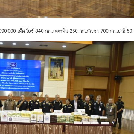
90,000 เม็ด,ไอซ์ 840 กก.,เคตามีน 250 กก.,กัญชา 700 กก.,ยาอี 50 