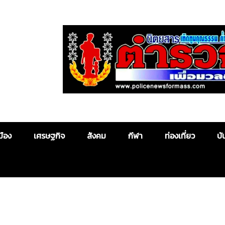
Police News
มือง
เศรษฐกิจ
สังคม
กีฬา
ท่องเที่ยว
บั