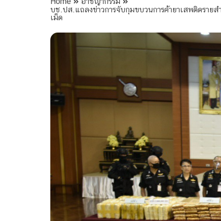
Home
อาชญากรรม
บช.ปส.แถลงข่าวการจับกุมขบวนการค้ายาเสพติดรายสำค
เม็ด