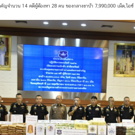
ัญจำนวน 14 คดีผู้ต้องหา 28 คน ของกลางยาบ้า 7,990,000 เม็ด,ไอซ์