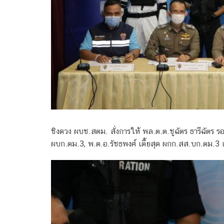
ชิงดวง ผบช.สตม. สั่งการให้ พล.ต.ต.ชูฉัตร ธารีฉัตร
ผบก.ตม.3, พ.ต.อ.รัชธพงศ์ เตี้ยสุด ผกก.สส.บก.ตม.3 แล