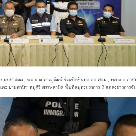
 รอง ผบช.สตม., พล.ต.ต.ภาณุวัฒน์ ร่วมรักษ์ ผบก.อก.สตม., พล.ต.ต.อา
ะ นายพานิช หมู่ศิริ สรรพสามิต พื้นที่สมุทรปราการ 2 แถลงข่าวการจับกุ