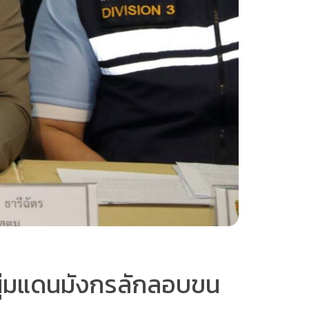
นุ่มแดนมังกรลักลอบขน