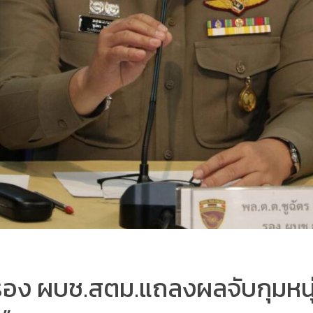
ร รอง ผบช.สตม.แถลงผลจับกุมห