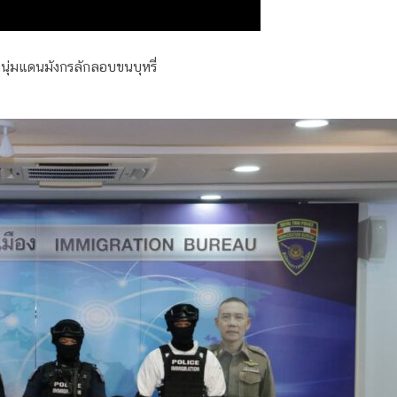
นุ่มแดนมังกรลักลอบขนบุหรี่