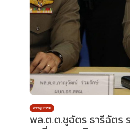
อาชญากรรม
พล.ต.ต.ชูฉัตร ธารีฉัต