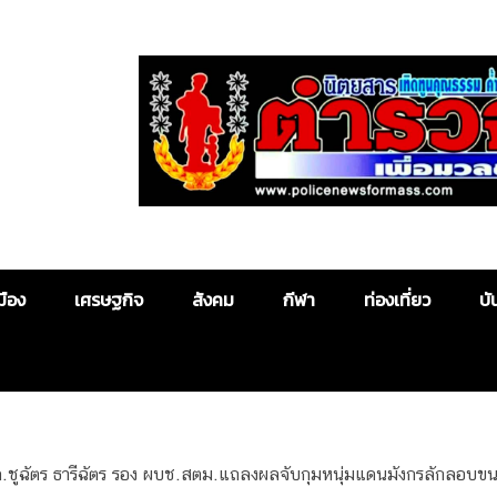
Police News
มือง
เศรษฐกิจ
สังคม
กีฬา
ท่องเที่ยว
บั
.ชูฉัตร ธารีฉัตร รอง ผบช.สตม.แถลงผลจับกุมหนุ่มแดนมังกรลักลอบขนบ