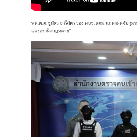
พล.ต.ต.ชูฉัตร ธารีฉัตร รอง ผบช.สตม.แถลงผลจับกุมห
และสุราผิดกฎหมาย”