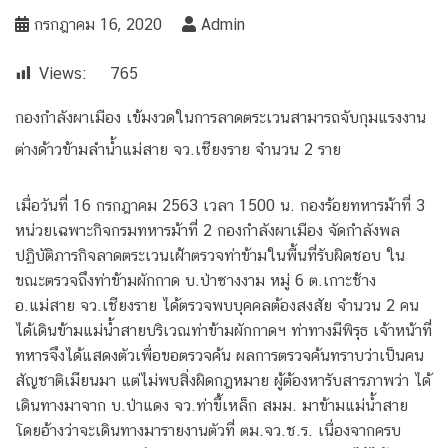
กรกฎาคม 16, 2020
Admin
Views:
765
กองกำลังผาเมือง เข้มงวดในการลาดตระเวนสามารถจับกุมแรงงาน
ต่างด้าวข้ามลำน้ำแม่สาย จว.เชียงราย จำนวน 2 ราย
เมื่อวันที่ 16 กรกฎาคม 2563 เวลา 1500 น. กองร้อยทหารม้าที่ 3
หน่วยเฉพาะกิจกรมทหารม้าที่ 2 กองกำลังผาเมือง จัดกำลังพล
ปฏิบัติภารกิจลาดตระเวนเฝ้าตรวจท่าข้ามในพื้นที่รับผิดชอบ ใน
ขณะตรวจถึงท่าข้ามผักกาด บ.ป่าซางงาม หมู่ 6 ต.เกาะช้าง
อ.แม่สาย จว.เชียงราย ได้ตรวจพบบุคคลต้องสงสัย จำนวน 2 คน
ได้เดินข้ามแม่น้ำสายบริเวณท่าข้ามผักกาดฯ ท่าทางมีพิรุธ เจ้าหน้าที่
ทหารจึงได้แสดงตัวเพื่อขอตรวจค้น ผลการตรวจค้นทราบว่าเป็นคน
สัญชาติเมียนมา แต่ไม่พบสิ่งผิดกฎหมาย ผู้ต้องหารับสารภาพว่า ได้
เดินทางมาจาก บ.ป่าแดง จว.ท่าขี้เหล็ก สมม. มาข้ามแม่น้ำสาย
โดยอ้างว่าจะเดินทางมารายงานตัวที่ ตม.จว.ช.ร. เนื่องจากครบ