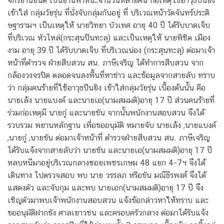
จักรยานยนต์ เป็นยานพาหนะจำนวนหลายคัน ก่อเหตุใช้อาวุธปืนยิง
เข้าใส่ กลุ่มวัยรุ่น ที่นั่งจับกลุ่มกันอยู่ ที่ บริเวณหน้าวัดจันทร์ประดิ
ษฐารามฯ เป็นเหตุให้ นายวิทยา บัวเทศ อายุ 40 ปี ได้รับบาดเจ็บ
ที่บริเวณ หัวไหล่(กระสุนปืนทะลุ) และเป็นเหตุให้ นายพิชิต เมือง
งาม อายุ 39 ปี ได้รับบาดเจ็บ ที่บริเวณน่อง (กระสุนทะลุ) ต่อมาเจ้า
หน้าที่ตำรวจ ฝ่ายสืบสวน สน. ภาษีเจริญ ได้ทำการสืบสวน จาก
กล้องวงจรปิด ตลอดจนลงพื้นที่หาข่าว และข้อมูลจากสายลับ ทราบ
ว่า กลุ่มคนร้ายที่ใช้อาวุธปืนยิง เข้าใส่กลุ่มวัยรุ่น เบื้องต้นนั้น คือ
นายเล้ง นายแบงค์ และนายเอ(นามสมมติ)อายุ 17 ปี ส่วนคนร้ายที่
ร่วมก่อเหตุมี นายกู๋ และนายขัน จากนั้นพนักงานสอบสวน จึงได้
รวบรวม พยานหลักฐาน เพื่อขออนุมัติ หมายจับ นายเล้ง ,นายแบงค์
,นายกู๋ ,นายขัน ต่อมาเจ้าหน้าที่ ตำรวจฝ่ายสืบสวน สน. ภาษีเจริญ
ได้รับแจ้งจากสายลับว่า นายขัน และนายเอ(นามสมมติ)อายุ 17 ปี
หลบหนีมาอยู่บริเวณกลางซอยเพชรเกษม 48 แยก 4-7ฯ จึงได้
เดินทาง ไปตรวจสอบ พบ นาย วรรลภ หรือขัน มณีธีรพงศ์ จึงได้
แสดงตัว และจับกุม และพบ นายเอก(นามสมมติ)อายุ 17 ปี จึง
เชิญตัวมาพบเจ้าพนักงานสอบสวน แจ้งข้อกล่าวหาให้ทราบ และ
ขออนุมัติฝากขัง ศาลเยาวชน และครอบครัวกลาง ต่อมาได้รับแจ้ง