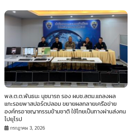
พล.ต.ต.พันธนะ นุชนารถ รอง ผบช.สตม.แถลงผล
แกะรอยพาสปอร์ตปลอม ขยายผลทลายเครือข่าย
องค์กรอาชญากรรมข้ามชาติ ใช้ไทยเป็นทางผ่านส่งคน
ไปยุโรป
กรกฎาคม 3, 2026