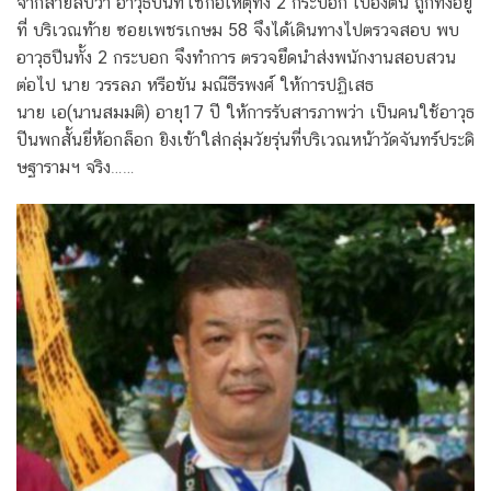
จากสายลับว่า อาวุธปืนที่ใช้ก่อเหตุทั้ง 2 กระบอก เบื้องต้น ถูกทิ้งอยู่
ที่ บริเวณท้าย ซอยเพชรเกษม 58 จึงได้เดินทางไปตรวจสอบ พบ
อาวุธปืนทั้ง 2 กระบอก จึงทำการ ตรวจยึดนำส่งพนักงานสอบสวน
ต่อไป นาย วรรลภ หรือขัน มณีธีรพงศ์ ให้การปฏิเสธ
นาย เอ(นานสมมติ) อายุ17 ปี ให้การรับสารภาพว่า เป็นคนใช้อาวุธ
ปีนพกสั้นยี่ห้อกล็อก ยิงเข้าใส่กลุ่มวัยรุ่นที่บริเวณหน้าวัดจันทร์ประดิ
ษฐารามฯ จริง……