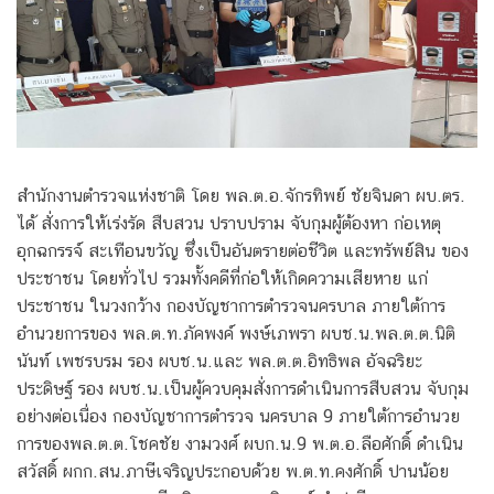
สํานักงานตํารวจแห่งชาติ โดย พล.ต.อ.จักรทิพย์ ชัยจินดา ผบ.ตร.
ได้ สั่งการให้เร่งรัด สืบสวน ปราบปราม จับกุมผู้ต้องหา ก่อเหตุ
อุกฉกรรจ์ สะเทือนขวัญ ซึ่งเป็นอันตรายต่อชีวิต และทรัพย์สิน ของ
ประชาชน โดยทั่วไป รวมทั้งคดีที่ก่อให้เกิดความเสียหาย แก่
ประชาชน ในวงกว้าง กองบัญชาการตำรวจนครบาล ภายใต้การ
อำนวยการของ พล.ต.ท.ภัคพงค์ พงษ์เภพรา ผบช.น.พล.ต.ต.นิติ
นันท์ เพชรบรม รอง ผบช.น.และ พล.ต.ต.อิทธิพล อัจฉริยะ
ประดิษฐ์ รอง ผบช.น.เป็นผู้ควบคุมสั่งการดำเนินการสืบสวน จับกุม
อย่างต่อเนื่อง กองบัญชาการตำรวจ นครบาล 9 ภายใต้การอำนวย
การของพล.ต.ต.โชคชัย งามวงศ์ ผบก.น.9 พ.ต.อ.ลือศักดิ์ ดำเนิน
สวัสดิ์ ผกก.สน.ภาษีเจริญประกอบด้วย พ.ต.ท.คงศักดิ์ ปานน้อย