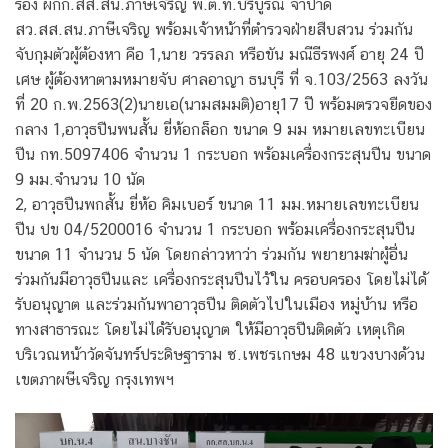
รอง ผกก.สส.สน.ภาษีเจริญ พ.ต.ท.บริบูรณ์ จำปาดี
สว.สส.สน.ภาษีเจริญ พร้อมเจ้าหน้าที่ตำรวจฝ่ายสืบสวน ร่วมกัน
จับกุมตัวผู้ต้องหา คือ 1,นาย วรรลภ หรือขัน มณีธีรพงศ์ อายุ 24 ปี
เศษ ผู้ต้องหาตามหมายจับ ศาลอาญา ธนบุรี ที่ จ.103/2563 ลงวัน
ที่ 20 ก.พ.2563(2)นายเอ(นามสมมติ)อายุ17 ปี พร้อมตรวจยืดของ
กลาง 1,อาวุธปืนพนสั้น ยี่ห้อกล็อก ขนาด 9 มม หมายเลขทะเบียน
ปืน กท.5097406 จำนวน 1 กระบอก พร้อมเครื่องกระสุนปืน ขนาด
9 มม.จำนวน 10 นัด
2, อาวุธปืนพกสั้น ยี่ห้อ คิมเบอร์ ขนาด 11 มม.หมายเลขทะเบียน
ปืน ปข 04/5200016 จำนวน 1 กระบอก พร้อมเครื่องกระสุนปืน
ขนาด 11 จำนวน 5 นัด โดยกล่าวหาว่า ร่วมกัน พยายามฆ่าผู้อื่น
ร่วมกันมีอาวุธปืนและ เครื่องกระสุนปืนไว้ใน ครอบครอง โดยไม่ได้
รับอนุญาต และร่วมกันพาอาวุธปืน ติดตัวไปในเมือง หมู่บ้าน หรือ
ทางสาธารณะ โดยไม่ได้รับอนุญาต ให้มีอาวุธปืนติดตัว เหตุเกิด
บริเวณหน้าวัดจันทร์ประดิษฐาราม ซ.เพชรเกษม 48 แขวงบางด้วน
เขตภาผษีเจริญ กรุงเทพฯ